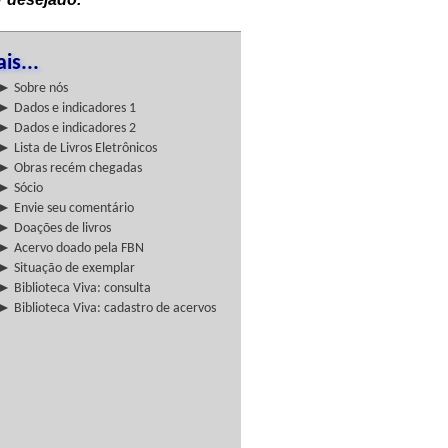
is...
► Sobre nós
► Dados e indicadores 1
► Dados e indicadores 2
► Lista de Livros Eletrônicos
► Obras recém chegadas
► Sócio
► Envie seu comentário
► Doações de livros
► Acervo doado pela FBN
► Situação de exemplar
► Biblioteca Viva: consulta
► Biblioteca Viva: cadastro de acervos