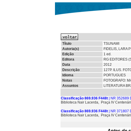
Título
TSUNAMI
Autoria(s)
FIDELIS, LARA 
Edição
1 ed.
Editora
RG EDITORES (
Data
2012
Descrição
127P. ILUS. FO
Idioma
PORTUGUES
Notas
FOTOGRAFO: M
Assuntos
LITERATURA BR
Classificação 869.936 F448t
| NR 352689 D
Biblioteca Nair Lacerda, Praça IV Centenári
Classificação 869.936 F448t
| NR 371807 D
Biblioteca Nair Lacerda, Praça IV Centenári
Antes de s