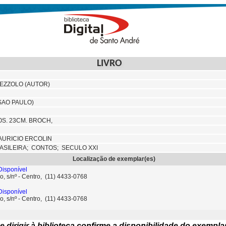
LIVRO
PEZZOLO (AUTOR)
SAO PAULO)
TOS. 23CM. BROCH,
AURICIO ERCOLIN
ASILEIRA;
CONTOS; SECULO XXI
Localização de exemplar(es)
isponível
o, s/nº - Centro, (11) 4433-0768
isponível
o, s/nº - Centro, (11) 4433-0768
e dirigir à biblioteca confirme a disponibilidade do exempla