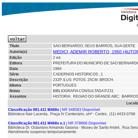
Título
SAO BERNARDO, SEUS BAIRROS, SUA GENTE
MEDICI, ADEMIR ROBERTO, 1950 (AUTO
Autoria(s)
Edição
2 ed.
Editora
PREFEITURA DO MUNICIPIO DE SAO BERNAR
Data
1984
Série
CADERNOS HISTORICOS , 1
Descrição
232P. ILUS. FOTOS. 25CM. BROCH.
Idioma
PORTUGUES
Notas
BIBLIOGRAFIA CONSULTADA P.231
Assuntos
HISTORIA;
REGIAO DO GRANDE ABC;
BAIRRO
Locali
Classificação 981.411 M468s
| NR 348583 Disponível
Biblioteca Nair Lacerda, Praça IV Centenário, s/nº - Centro, (11) 4433-0768
Classificação 981.411 M468s e.1
| NR 378906 Disponível
Biblioteca Dr. Octaviano Armando Gaiarsa - Museu de Santo André, Rua Sena
Atendimento suspenso temporariamente.