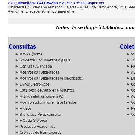
Classificação 981.411 M468s e.2
| NR 378908 Disponível
Biblioteca Dr. Octaviano Armando Gaiarsa - Museu de Santo André, Rua Sena
Atendimento suspenso temporariamente.
Antes de se dirigir à biblioteca c
Consultas
Cole
► Ampla (home)
► So
► Somente Documentos digitais
► Tr
► Consulta Avançada
► Pa
► Acervos das Bibliotecas
► Au
► Acervos das Bibliotecas (especificado)
► Lis
► Livros Eletrônicos
► Col
► Catálogos de Autores e Assuntos
► Co
► Artigos eletrônicos em PDF
► Ac
► Acervo audiolivros e livros falados
► Co
► Vídeos
► Re
► Biblioteca Viva: consulta
► Co
► HQs da Gibiteca
► Produção Acadêmica
► Crônicas de Nair Lacerda