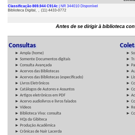
Classificação 869.944 C914c
| NR 344010 Disponível
Biblioteca Digital, , (11) 4433-0772
Antes de se dirigir à biblioteca c
Consultas
Cole
► Ampla (home)
► So
► Somente Documentos digitais
► Tr
► Consulta Avançada
► Pa
► Acervos das Bibliotecas
► Au
► Acervos das Bibliotecas (especificado)
► Lis
► Livros Eletrônicos
► Col
► Catálogos de Autores e Assuntos
► Co
► Artigos eletrônicos em PDF
► Ac
► Acervo audiolivros e livros falados
► Co
► Vídeos
► Re
► Biblioteca Viva: consulta
► Co
► HQs da Gibiteca
► Produção Acadêmica
► Crônicas de Nair Lacerda