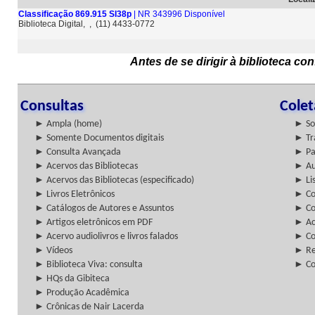
Classificação 869.915 SI38p
| NR 343996 Disponível
Biblioteca Digital, , (11) 4433-0772
Antes de se dirigir à biblioteca c
Consultas
Cole
► Ampla (home)
► So
► Somente Documentos digitais
► Tr
► Consulta Avançada
► Pa
► Acervos das Bibliotecas
► Au
► Acervos das Bibliotecas (especificado)
► Lis
► Livros Eletrônicos
► Col
► Catálogos de Autores e Assuntos
► Co
► Artigos eletrônicos em PDF
► Ac
► Acervo audiolivros e livros falados
► Co
► Vídeos
► Re
► Biblioteca Viva: consulta
► Co
► HQs da Gibiteca
► Produção Acadêmica
► Crônicas de Nair Lacerda