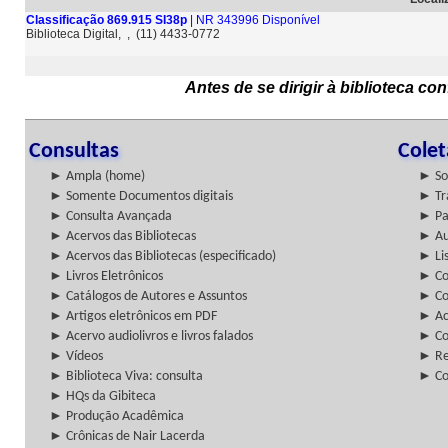
Classificação 869.915 SI38p
| NR 343996 Disponível
Biblioteca Digital, , (11) 4433-0772
Antes de se dirigir à biblioteca c
Consultas
Cole
► Ampla (home)
► So
► Somente Documentos digitais
► Tr
► Consulta Avançada
► Pa
► Acervos das Bibliotecas
► Au
► Acervos das Bibliotecas (especificado)
► Lis
► Livros Eletrônicos
► Col
► Catálogos de Autores e Assuntos
► Co
► Artigos eletrônicos em PDF
► Ac
► Acervo audiolivros e livros falados
► Co
► Vídeos
► Re
► Biblioteca Viva: consulta
► Co
► HQs da Gibiteca
► Produção Acadêmica
► Crônicas de Nair Lacerda