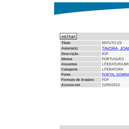
Título
MATUTO (O)
TAVORA, JOAO
Autoria(s)
Descrição
83P.
Idioma
PORTUGUES
Assuntos
LITERATURA BR
Categoria
LITERATURA
Fonte
PORTAL DOMINI
Formato de Arquivo
PDF
Acesso em
22/05/2013