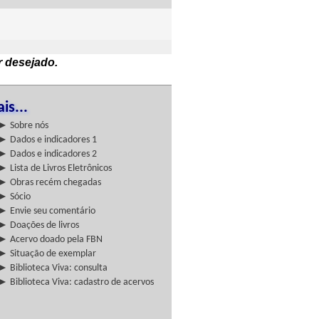
r desejado.
is...
► Sobre nós
► Dados e indicadores 1
► Dados e indicadores 2
► Lista de Livros Eletrônicos
► Obras recém chegadas
► Sócio
► Envie seu comentário
► Doações de livros
► Acervo doado pela FBN
► Situação de exemplar
► Biblioteca Viva: consulta
► Biblioteca Viva: cadastro de acervos