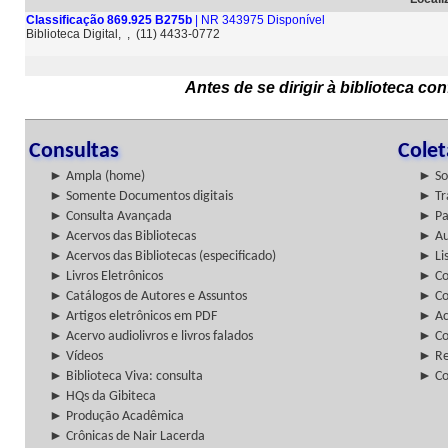
Classificação 869.925 B275b
| NR 343975 Disponível
Biblioteca Digital, , (11) 4433-0772
Antes de se dirigir à biblioteca c
Consultas
Cole
► Ampla (home)
► So
► Somente Documentos digitais
► Tr
► Consulta Avançada
► Pa
► Acervos das Bibliotecas
► Au
► Acervos das Bibliotecas (especificado)
► Lis
► Livros Eletrônicos
► Col
► Catálogos de Autores e Assuntos
► Co
► Artigos eletrônicos em PDF
► Ac
► Acervo audiolivros e livros falados
► Co
► Vídeos
► Re
► Biblioteca Viva: consulta
► Co
► HQs da Gibiteca
► Produção Acadêmica
► Crônicas de Nair Lacerda