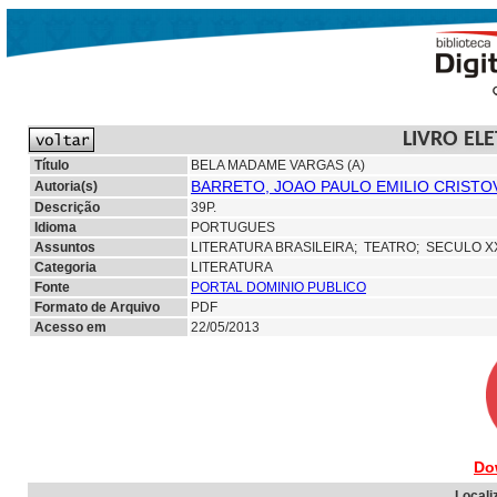
LIVRO EL
Título
BELA MADAME VARGAS (A)
BARRETO, JOAO PAULO EMILIO CRISTO
Autoria(s)
Descrição
39P.
Idioma
PORTUGUES
Assuntos
LITERATURA BRASILEIRA;
TEATRO; SECULO X
Categoria
LITERATURA
Fonte
PORTAL DOMINIO PUBLICO
Formato de Arquivo
PDF
Acesso em
22/05/2013
Do
Locali