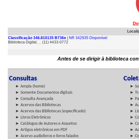
Do
Locali
Classificação 346.810135 B736e
| NR 342935 Disponível
Biblioteca Digital, , (11) 4433-0772
Antes de se dirigir à biblioteca c
Consultas
Cole
► Ampla (home)
► So
► Somente Documentos digitais
► Tr
► Consulta Avançada
► Pa
► Acervos das Bibliotecas
► Au
► Acervos das Bibliotecas (especificado)
► Lis
► Livros Eletrônicos
► Col
► Catálogos de Autores e Assuntos
► Co
► Artigos eletrônicos em PDF
► Ac
► Acervo audiolivros e livros falados
► Co