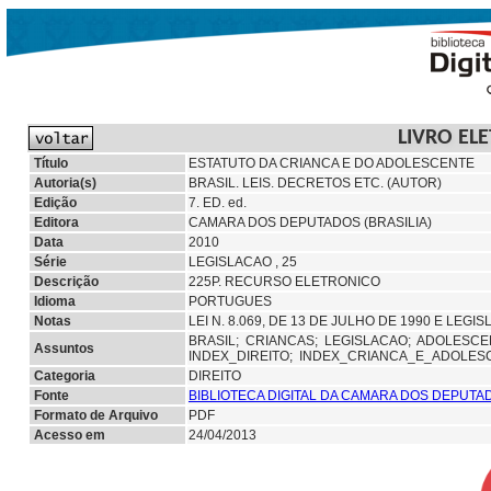
LIVRO EL
Título
ESTATUTO DA CRIANCA E DO ADOLESCENTE
Autoria(s)
BRASIL. LEIS. DECRETOS ETC. (AUTOR)
Edição
7. ED. ed.
Editora
CAMARA DOS DEPUTADOS (BRASILIA)
Data
2010
Série
LEGISLACAO , 25
Descrição
225P. RECURSO ELETRONICO
Idioma
PORTUGUES
Notas
LEI N. 8.069, DE 13 DE JULHO DE 1990 E LEG
BRASIL;
CRIANCAS;
LEGISLACAO;
ADOLESCE
Assuntos
INDEX_DIREITO; INDEX_CRIANCA_E_ADOLES
Categoria
DIREITO
Fonte
BIBLIOTECA DIGITAL DA CAMARA DOS DEPUTAD
Formato de Arquivo
PDF
Acesso em
24/04/2013