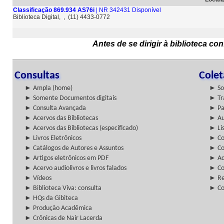
Classificação 869.934 AS76i
| NR 342431 Disponível
Biblioteca Digital, , (11) 4433-0772
Antes de se dirigir à biblioteca c
Consultas
Cole
► Ampla (home)
► So
► Somente Documentos digitais
► Tr
► Consulta Avançada
► Pa
► Acervos das Bibliotecas
► Au
► Acervos das Bibliotecas (especificado)
► Lis
► Livros Eletrônicos
► Col
► Catálogos de Autores e Assuntos
► Co
► Artigos eletrônicos em PDF
► Ac
► Acervo audiolivros e livros falados
► Co
► Vídeos
► Re
► Biblioteca Viva: consulta
► Co
► HQs da Gibiteca
► Produção Acadêmica
► Crônicas de Nair Lacerda