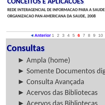
CONCEITOS E APLICACOES
REDE INTERAGENCIAL DE INFORMACAO PARA A SAUDE
ORGANIZACAO PAN-AMERICANA DA SAUDE, 2008
Anterior
1
2
3
4
5
6
7
8
9
10
Consultas
► Ampla (home)
► Somente Documentos digi
► Consulta Avançada
► Acervos das Bibliotecas
► Acervos das Bibliotecas