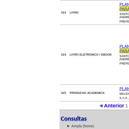
PLA
PAR
323 LIVRO
SANTO
ANDR
PREFE
PLA
PAR
324 LIVRO ELETRONICO / EBOOK
SANTO
ANDR
PREFE
PLA
325 PRODUCAO ACADEMICA
MALEN
S.C.P.
Anterior
1
Consultas
► Ampla (home)