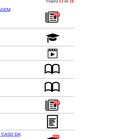
Página
13
de
18
SAGEM
 CASO DA