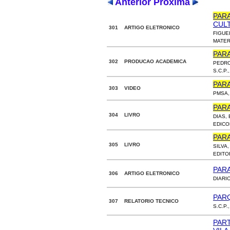
Anterior
Próxima
PAR
CUL
301 ARTIGO ELETRONICO
FIGUE
MATER
PAR
302 PRODUCAO ACADEMICA
PEDRO
S.C.P.
PAR
303 VIDEO
PMSA,
PAR
304 LIVRO
DIAS,
EDICO
PAR
305 LIVRO
SILVA
EDITO
PARA
306 ARTIGO ELETRONICO
DIARI
PAR
307 RELATORIO TECNICO
S.C.P.,
PAR