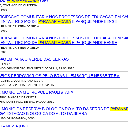
 DE
PARANAPIACABA
(SP)
E, EDVANICE DE OLIVEIRA
, 2007
TICIPACAO COMUNITARIA NOS PROCESSOS DE EDUCACAO EM SA
IENTAL: REGIAO DE
PARANAPIACABA
E PARQUE ANDREENSE
 ELAINE CRISTINA DA SILVA
, 2009
TICIPACAO COMUNITARIA NOS PROCESSOS DE EDUCACAO EM SA
IENTAL: REGIAO DE
PARANAPIACABA
E PARQUE ANDREENSE
 ELAINE CRISTINA DA SILVA
, 2009
SAGEM PARA O VERDE DAS SERRAS
A, ANDRÉ
O DO GRANDE ABC, PAG.SETECIDADES 1, 18/09/2010
SEIOS FERROVIARIOS PELO BRASIL: EMBARQUE NESSE TREM
 ELIRIA E VOLPINI, ANDRESSA
IAGEM, V.2, N.15, PAG.73, 01/02/2015
RIMONIO DA METROPOLE PAULISTANA
NHO, MARGARIDA CINTRA
NO DO ESTADO DE SAO PAULO, 2010
IMONIO DA RESERVA BIOLOGICA DO ALTO DA SERRA DE
PARANAP
GA ESTACAO BIOLOGICA DO ALTO DA SERRA
TUTO DE BOTANICA, 2009
DA MISSA [DVD]