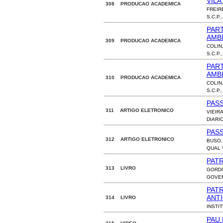
VILA
308 PRODUCAO ACADEMICA
FREIR
S.C.P.
PAR
AMB
309 PRODUCAO ACADEMICA
COLIN,
S.C.P.
PAR
AMB
310 PRODUCAO ACADEMICA
COLIN,
S.C.P.
PAS
311 ARTIGO ELETRONICO
VIEIR
DIARI
PAS
312 ARTIGO ELETRONICO
BUSO,
QUAL V
PAT
313 LIVRO
GORDI
GOVER
PATR
ANTI
314 LIVRO
INSTI
PAU 