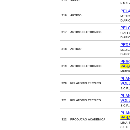
315 VIDEO
P.M.S.
PEL
316 ARTIGO
MEDIC
DIARI
PEL
317 ARTIGO ELETRONICO
CIAFF
DIARI
PER
318 ARTIGO
MEDIC
DIARI
PES
PAR
319 ARTIGO ELETRONICO
MATER
PLA
VOL
320 RELATORIO TECNICO
S.C.P.
PLA
VOL
321 RELATORIO TECNICO
S.C.P.
PLAN
PAR
322 PRODUCAO ACADEMICA
LIMA,
S.C.P.