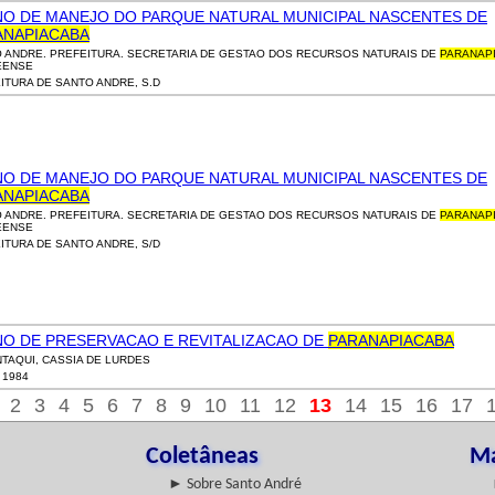
NO DE MANEJO DO PARQUE NATURAL MUNICIPAL NASCENTES DE
ANAPIACABA
 ANDRE. PREFEITURA. SECRETARIA DE GESTAO DOS RECURSOS NATURAIS DE
PARANAP
EENSE
ITURA DE SANTO ANDRE, S.D
NO DE MANEJO DO PARQUE NATURAL MUNICIPAL NASCENTES DE
ANAPIACABA
 ANDRE. PREFEITURA. SECRETARIA DE GESTAO DOS RECURSOS NATURAIS DE
PARANAP
EENSE
ITURA DE SANTO ANDRE, S/D
NO DE PRESERVACAO E REVITALIZACAO DE
PARANAPIACABA
TAQUI, CASSIA DE LURDES
, 1984
2
3
4
5
6
7
8
9
10
11
12
13
14
15
16
17
Coletâneas
Ma
► Sobre Santo André