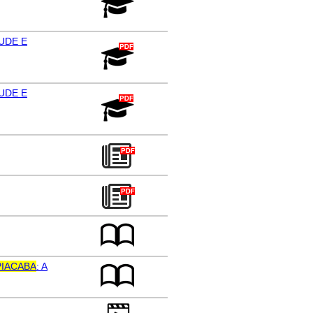
UDE E
UDE E
IACABA
: A