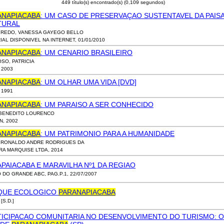
449 título(s) encontrado(s) (0,109 segundos)
ANAPIACABA
: UM CASO DE PRESERVAÇAO SUSTENTAVEL DA PAI
TURAL
IREDO, VANESSA GAYEGO BELLO
IAL DISPONIVEL NA INTERNET, 01/01/2010
ANAPIACABA
: UM CENARIO BRASILEIRO
SO, PATRICIA
, 2003
ANAPIACABA
: UM OLHAR UMA VIDA [DVD]
 1991
ANAPIACABA
: UM PARAISO A SER CONHECIDO
 BENEDITO LOURENCO
N, 2002
ANAPIACABA
: UM PATRIMONIO PARA A HUMANIDADE
, RONALDO ANDRE RODRIGUES DA
RA MARQUISE LTDA, 2014
PAIACABA E MARAVILHA Nº1 DA REGIAO
O DO GRANDE ABC, PAG.P.1, 22/07/2007
QUE ECOLOGICO
PARANAPIACABA
 [S.D.]
TICIPACAO COMUNITARIA NO DESENVOLVIMENTO DO TURISMO: O