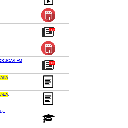
OGICAS EM
CABA
,
CABA
,
 DE