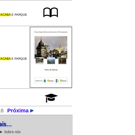
IACABA
E PARQUE
IACABA
E PARQUE
18
Próxima
is...
► Sobre nós