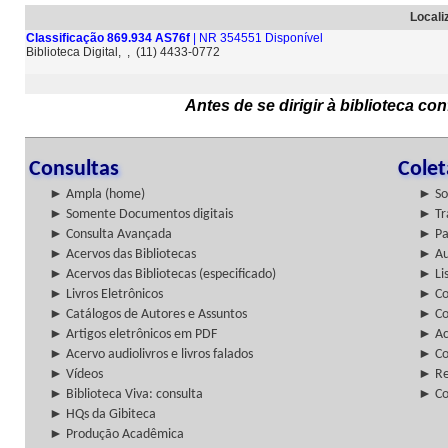
Locali
Classificação 869.934 AS76f
| NR 354551 Disponível
Biblioteca Digital, , (11) 4433-0772
Antes de se dirigir à biblioteca c
Consultas
Cole
► Ampla (home)
► So
► Somente Documentos digitais
► Tr
► Consulta Avançada
► Pa
► Acervos das Bibliotecas
► Au
► Acervos das Bibliotecas (especificado)
► Lis
► Livros Eletrônicos
► Col
► Catálogos de Autores e Assuntos
► Co
► Artigos eletrônicos em PDF
► Ac
► Acervo audiolivros e livros falados
► Co
► Vídeos
► Re
► Biblioteca Viva: consulta
► Co
► HQs da Gibiteca
► Produção Acadêmica