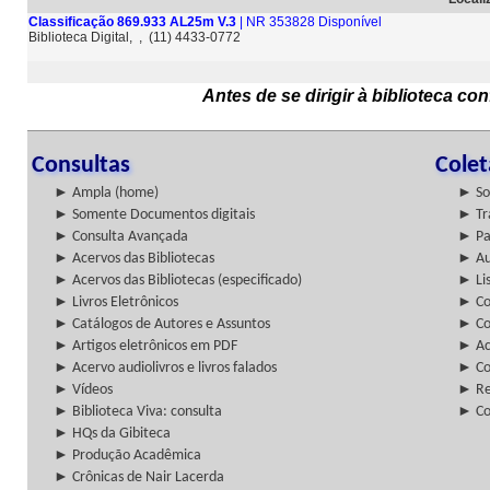
Classificação 869.933 AL25m V.3
| NR 353828 Disponível
Biblioteca Digital, , (11) 4433-0772
Antes de se dirigir à biblioteca c
Consultas
Cole
► Ampla (home)
► So
► Somente Documentos digitais
► Tr
► Consulta Avançada
► Pa
► Acervos das Bibliotecas
► Au
► Acervos das Bibliotecas (especificado)
► Lis
► Livros Eletrônicos
► Col
► Catálogos de Autores e Assuntos
► Co
► Artigos eletrônicos em PDF
► Ac
► Acervo audiolivros e livros falados
► Co
► Vídeos
► Re
► Biblioteca Viva: consulta
► Co
► HQs da Gibiteca
► Produção Acadêmica
► Crônicas de Nair Lacerda