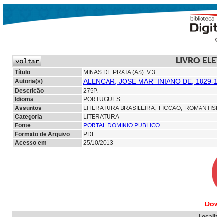
LIVRO EL
Título
MINAS DE PRATA (AS): V.3
ALENCAR, JOSE MARTINIANO DE, 1829-
Autoria(s)
Descrição
275P.
Idioma
PORTUGUES
Assuntos
LITERATURA BRASILEIRA;
FICCAO; ROMANTI
Categoria
LITERATURA
Fonte
PORTAL DOMINIO PUBLICO
Formato de Arquivo
PDF
Acesso em
25/10/2013
Dow
Locali