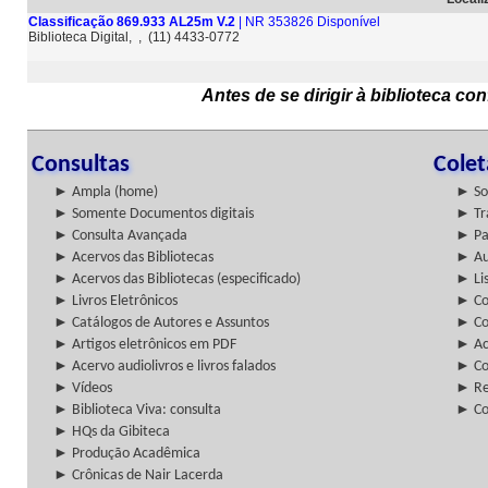
Classificação 869.933 AL25m V.2
| NR 353826 Disponível
Biblioteca Digital, , (11) 4433-0772
Antes de se dirigir à biblioteca c
Consultas
Cole
► Ampla (home)
► So
► Somente Documentos digitais
► Tr
► Consulta Avançada
► Pa
► Acervos das Bibliotecas
► Au
► Acervos das Bibliotecas (especificado)
► Lis
► Livros Eletrônicos
► Col
► Catálogos de Autores e Assuntos
► Co
► Artigos eletrônicos em PDF
► Ac
► Acervo audiolivros e livros falados
► Co
► Vídeos
► Re
► Biblioteca Viva: consulta
► Co
► HQs da Gibiteca
► Produção Acadêmica
► Crônicas de Nair Lacerda