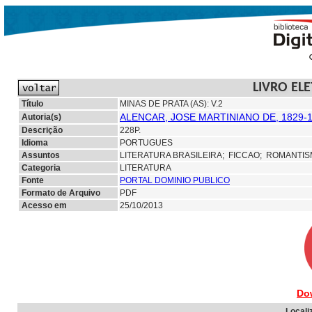
LIVRO EL
Título
MINAS DE PRATA (AS): V.2
ALENCAR, JOSE MARTINIANO DE, 1829-
Autoria(s)
Descrição
228P.
Idioma
PORTUGUES
Assuntos
LITERATURA BRASILEIRA;
FICCAO; ROMANTI
Categoria
LITERATURA
Fonte
PORTAL DOMINIO PUBLICO
Formato de Arquivo
PDF
Acesso em
25/10/2013
Do
Locali