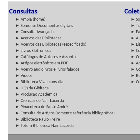
Consultas
Cole
► Ampla (home)
► So
► Somente Documentos digitais
► Tr
► Consulta Avançada
► Pa
► Acervos das Bibliotecas
► Au
► Acervos das Bibliotecas (especificado)
► Lis
► Livros Eletrônicos
► Col
► Catálogos de Autores e Assuntos
► Co
► Artigos eletrônicos em PDF
► Ac
► Acervo audiolivros e livros falados
► Co
► Vídeos
► Re
► Biblioteca Viva: consulta
► Co
► HQs da Gibiteca
► Produção Acadêmica
► Crônicas de Nair Lacerda
► Pinacoteca de Santo André
► Consulta de Artigos (somente referência bibliográfica)
► Biblioteca Paulo Freire
► Totem Biblioteca Nair Lacerda