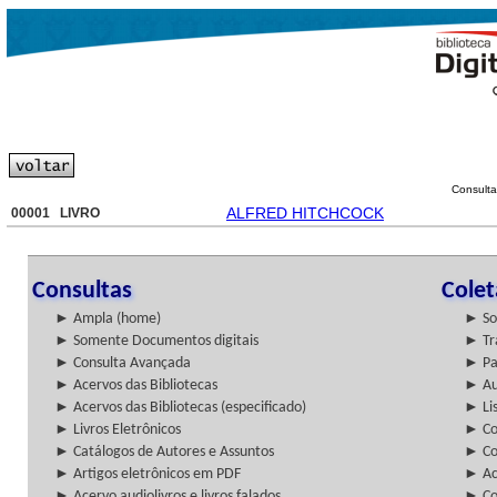
Consulta
ALFRED HITCHCOCK
00001 LIVRO
Consultas
Cole
► Ampla (home)
► So
► Somente Documentos digitais
► Tr
► Consulta Avançada
► Pa
► Acervos das Bibliotecas
► Au
► Acervos das Bibliotecas (especificado)
► Lis
► Livros Eletrônicos
► Col
► Catálogos de Autores e Assuntos
► Co
► Artigos eletrônicos em PDF
► Ac
► Acervo audiolivros e livros falados
► Co