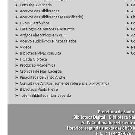
► Consulta Avançada
► Pa
► Acervos das Bibliotecas
► Au
► Acervos das Bibliotecas (especificado)
► Lis
► Livros Eletrônicos
► Col
► Catálogos de Autores e Assuntos
► Co
► Artigos eletrônicos em PDF
► Ac
► Acervo audiolivros e livros falados
► Co
► Vídeos
► Re
► Biblioteca Viva: consulta
► Co
► HQs da Gibiteca
► Produção Acadêmica
► Crônicas de Nair Lacerda
► Pinacoteca de Santo André
► Consulta de Artigos (somente referência bibliográfica)
► Biblioteca Paulo Freire
► Totem Biblioteca Nair Lacerda
Prefeitura de Santo 
Biblioteca Digital | Biblioteca N
Pc. IV Centenário S/N, Centro
Horários: segunda a sexta das 8h30
Tel.: (11) 4433-0768