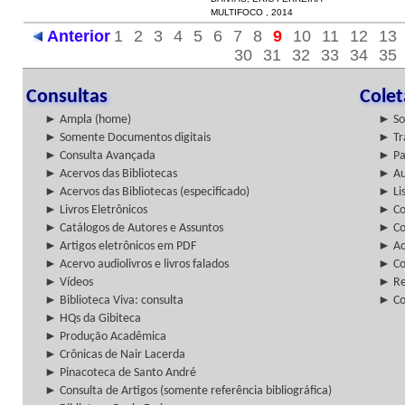
MULTIFOCO , 2014
Anterior
1
2
3
4
5
6
7
8
9
10
11
12
13
30
31
32
33
34
35
Consultas
Cole
► Ampla (home)
► So
► Somente Documentos digitais
► Tr
► Consulta Avançada
► Pa
► Acervos das Bibliotecas
► Au
► Acervos das Bibliotecas (especificado)
► Lis
► Livros Eletrônicos
► Col
► Catálogos de Autores e Assuntos
► Co
► Artigos eletrônicos em PDF
► Ac
► Acervo audiolivros e livros falados
► Co
► Vídeos
► Re
► Biblioteca Viva: consulta
► Co
► HQs da Gibiteca
► Produção Acadêmica
► Crônicas de Nair Lacerda
► Pinacoteca de Santo André
► Consulta de Artigos (somente referência bibliográfica)