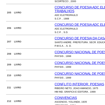
SCORTECCI , 2000
CONCURSO DE POESIA ADC EL
TRABALHOS
205 LIVRO
ADC ELETROPAULO
S.C.P. , 1988
CONCURSO DE POESIA ADC EL
206 LIVRO
ADC ELETROPAULO
S.C.P. , S.D.
CONCURSO DE POESIA DA CASA
207 LIVRO
SANTO ANDRE. PREFEITURA. SECR. EDUC
P.M.S.A. , S. D.
CONCURSO NACIONAL DE POESI
208 LIVRO
PHYSIS , 1998
CONCURSO NACIONAL DE POESI
209 LIVRO
PHYSIS , 1999
CONCURSO NACIONAL DE POESI
210 LIVRO
PHYSIS , 1999
CONFLITO INTERIOR: POESIAS
211 LIVRO
RIBEIRO NETO, JOAO AMANCIO, 1975
HM IND. GRAFICA E EDITORA , 1999
CONIVENCIAS
212 LIVRO
ASCENCIO, YOLANDA, 1935