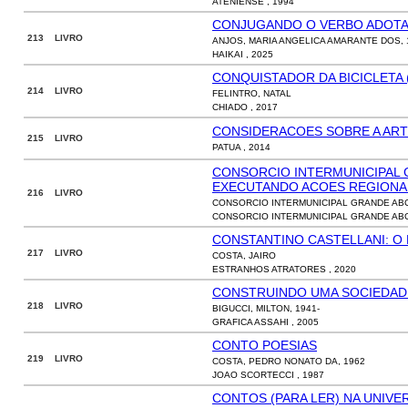
ATENIENSE , 1994
CONJUGANDO O VERBO ADOT
213 LIVRO
ANJOS, MARIA ANGELICA AMARANTE DOS, 
HAIKAI , 2025
CONQUISTADOR DA BICICLETA 
214 LIVRO
FELINTRO, NATAL
CHIADO , 2017
CONSIDERACOES SOBRE A ART
215 LIVRO
PATUA , 2014
CONSORCIO INTERMUNICIPAL 
EXECUTANDO ACOES REGIONA
216 LIVRO
CONSORCIO INTERMUNICIPAL GRANDE AB
CONSORCIO INTERMUNICIPAL GRANDE ABC
CONSTANTINO CASTELLANI: O
217 LIVRO
COSTA, JAIRO
ESTRANHOS ATRATORES , 2020
CONSTRUINDO UMA SOCIEDADE
218 LIVRO
BIGUCCI, MILTON, 1941-
GRAFICA ASSAHI , 2005
CONTO POESIAS
219 LIVRO
COSTA, PEDRO NONATO DA, 1962
JOAO SCORTECCI , 1987
CONTOS (PARA LER) NA UNIVE