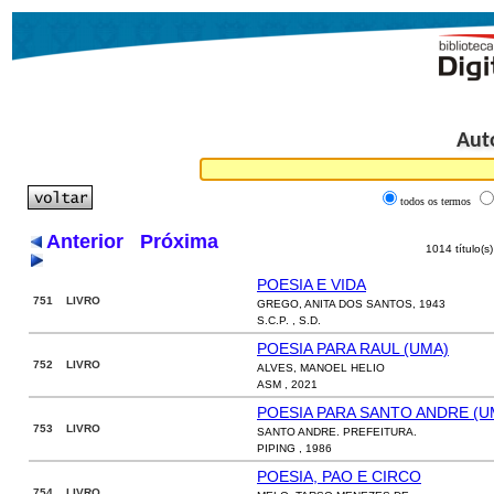
Aut
todos os termos
Anterior
Próxima
1014 título(s
POESIA E VIDA
751 LIVRO
GREGO, ANITA DOS SANTOS, 1943
S.C.P. , S.D.
POESIA PARA RAUL (UMA)
752 LIVRO
ALVES, MANOEL HELIO
ASM , 2021
POESIA PARA SANTO ANDRE (U
753 LIVRO
SANTO ANDRE. PREFEITURA.
PIPING , 1986
POESIA, PAO E CIRCO
754 LIVRO