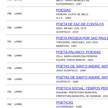
MELO, TARSO MENEZES DE
ALPHARRABIO , 1997
POESIAS
755 LIVRO
PEREIRA, ALIPIO DE MELO
S.C.P. , 1985
POETA DE FAZ-DE-CONTA (O)
756 LIVRO
QUIO, MICHEL LUIZ, 1979
SCORTECCI , 2005
POETA PASSEIA POR SAO PAUL
757 LIVRO
THEODORO, ARISTIDES, 1937-2023
MARIPOSA , 1991
POETA-PALHACO: POESIAS
758 LIVRO
ZOLA, MARIA APARECIDA PEREIRA
EQUIPE TODOS IRMAOS , 1983
POETAS DE SANTO ANDRE: AN
759 LIVRO
JOAO SCORTECCI , 1989
POETAS DE SANTO ANDRE: AN
760 LIVRO
SCORTECCI , 1989
POETICA SOCIAL: TEMPOS PE
761 LIVRO
DIADEMA. PREFEITURA MUNICIPAL
PREFEITURA MUNICIPAL DE DIADEMA , 200
POETICAS
762 LIVRO
ALPHARRABIO , 1996