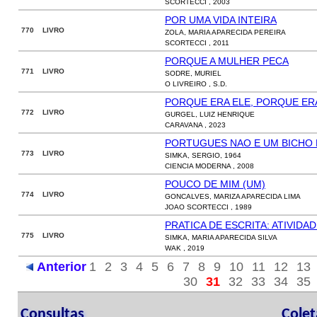
SCORTECCI , 2003
POR UMA VIDA INTEIRA
770 LIVRO
ZOLA, MARIA APARECIDA PEREIRA
SCORTECCI , 2011
PORQUE A MULHER PECA
771 LIVRO
SODRE, MURIEL
O LIVREIRO , S.D.
PORQUE ERA ELE, PORQUE ER
772 LIVRO
GURGEL, LUIZ HENRIQUE
CARAVANA , 2023
PORTUGUES NAO E UM BICHO 
773 LIVRO
SIMKA, SERGIO, 1964
CIENCIA MODERNA , 2008
POUCO DE MIM (UM)
774 LIVRO
GONCALVES, MARIZA APARECIDA LIMA
JOAO SCORTECCI , 1989
PRATICA DE ESCRITA: ATIVID
775 LIVRO
SIMKA, MARIA APARECIDA SILVA
WAK , 2019
Anterior
1
2
3
4
5
6
7
8
9
10
11
12
13
30
31
32
33
34
35
Consultas
Cole