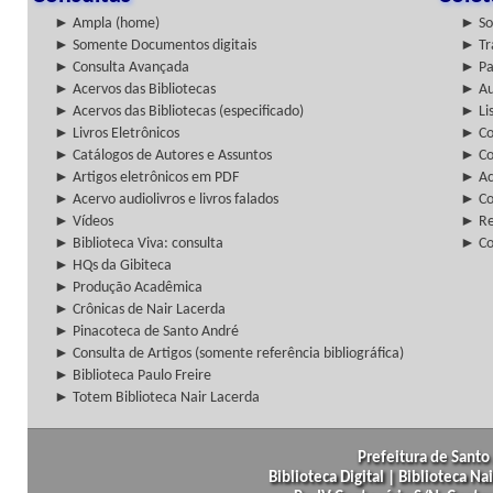
► Ampla (home)
► So
► Somente Documentos digitais
► Tr
► Consulta Avançada
► Pa
► Acervos das Bibliotecas
► Au
► Acervos das Bibliotecas (especificado)
► Lis
► Livros Eletrônicos
► Col
► Catálogos de Autores e Assuntos
► Co
► Artigos eletrônicos em PDF
► Ac
► Acervo audiolivros e livros falados
► Co
► Vídeos
► Re
► Biblioteca Viva: consulta
► Co
► HQs da Gibiteca
► Produção Acadêmica
► Crônicas de Nair Lacerda
► Pinacoteca de Santo André
► Consulta de Artigos (somente referência bibliográfica)
► Biblioteca Paulo Freire
► Totem Biblioteca Nair Lacerda
Prefeitura de Santo 
Biblioteca Digital | Biblioteca N