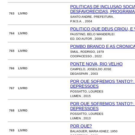
POLITICAS DE INCLUSAO SOC
DESFAVORECIDAS, PROGRAMA 
763 LIVRO
SANTO ANDRE. PREFEITURA.
P.M.S.A. , 2004
POLITICO QUE DEUS CRIOU, E
764 LIVRO
FAUSTINO, BELO WANDERLEI
ED. DO AUTOR , 2008
POMBO BRANCO E AS CRONICA
765 LIVRO
SMUL, RODRIGO, 1979
COOPACESSO , 2022
PONTE NOVA, RIO VELHO
766 LIVRO
CAMPELO, JOSEILDO JOSE
DEGASPARI , 2003
POR QUE SOFREMOS TANTO?: 
DEPRESSOES
767 LIVRO
POSSATTO, LOURDES
LUMEN , 2015
POR QUE SOFREMOS TANTO?: 
DEPRESSOES
768 LIVRO
POSSATTO, LOURDES
LUMEN , 2013
POR QUE?
769 LIVRO
BALAGUER, MARIA IGNEZ, 1950