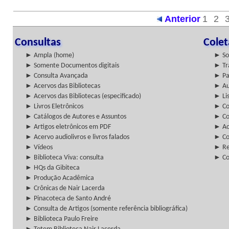
Anterior
1
2
Consultas
Cole
► Ampla (home)
► So
► Somente Documentos digitais
► Tr
► Consulta Avançada
► Pa
► Acervos das Bibliotecas
► Au
► Acervos das Bibliotecas (especificado)
► Lis
► Livros Eletrônicos
► Col
► Catálogos de Autores e Assuntos
► Co
► Artigos eletrônicos em PDF
► Ac
► Acervo audiolivros e livros falados
► Co
► Vídeos
► Re
► Biblioteca Viva: consulta
► Co
► HQs da Gibiteca
► Produção Acadêmica
► Crônicas de Nair Lacerda
► Pinacoteca de Santo André
► Consulta de Artigos (somente referência bibliográfica)
► Biblioteca Paulo Freire