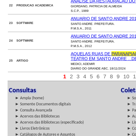
ANALISE DA RESTAURACAO DO 
22 PRODUCAO ACADEMICA
GIORDANO, PATRICIA DE ALMEIDA
S.C.P., 1989
ANUARIO DE SANTO ANDRE 201
23 SOFTWARE
SANTO ANDRE. PREFEITURA.
P.M.S.A., 2011
ANUARIO DE SANTO ANDRE 201
24 SOFTWARE
SANTO ANDRE. PREFEITURA.
P.M.S.A., 2012
AQUELAS RUAS DE
PARANAPIA
TEATRO EM SANTO ANDRE ...D
25 ARTIGO
MEDICI, ADEMIR
DIARIO DO GRANDE ABC, 18/11/2024
1
2
3
4
5
6
7
8
9
10
1
Consultas
Cole
► Ampla (home)
► So
► Somente Documentos digitais
► Tr
► Consulta Avançada
► Pa
► Acervos das Bibliotecas
► Au
► Acervos das Bibliotecas (especificado)
► Lis
► Livros Eletrônicos
► Col
► Catálogos de Autores e Assuntos
► Co