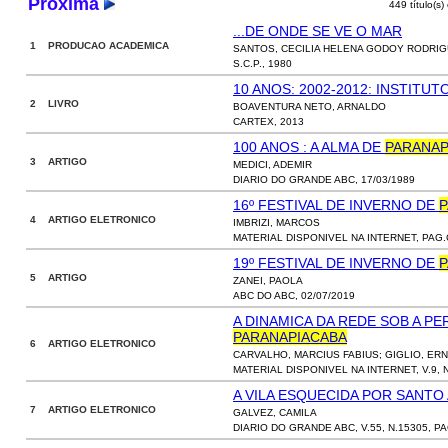
Próxima
449 título(s)
...DE ONDE SE VE O MAR
1 PRODUCAO ACADEMICA
SANTOS, CECILIA HELENA GODOY RODRI
S.C.P., 1980
10 ANOS: 2002-2012: INSTITU
2 LIVRO
BOAVENTURA NETO, ARNALDO
CARTEX, 2013
100 ANOS : A ALMA DE
PARANAP
3 ARTIGO
MEDICI, ADEMIR
DIARIO DO GRANDE ABC, 17/03/1989
16º FESTIVAL DE INVERNO DE
P
4 ARTIGO ELETRONICO
IMBRIZI, MARCOS
MATERIAL DISPONIVEL NA INTERNET, PAG.
19º FESTIVAL DE INVERNO DE
P
5 ARTIGO
ZANEI, PAOLA
ABC DO ABC, 02/07/2019
A DINAMICA DA REDE SOB A PE
PARANAPIACABA
6 ARTIGO ELETRONICO
CARVALHO, MARCIUS FABIUS; GIGLIO, E
MATERIAL DISPONIVEL NA INTERNET, V.9, N.
A VILA ESQUECIDA POR SANTO
7 ARTIGO ELETRONICO
GALVEZ, CAMILA
DIARIO DO GRANDE ABC, V.55, N.15305, P