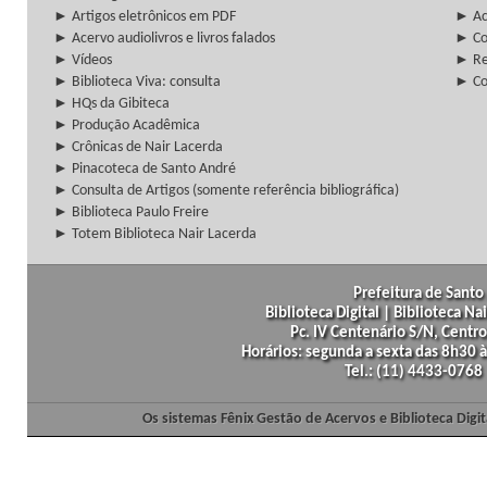
► Artigos eletrônicos em PDF
► Ac
► Acervo audiolivros e livros falados
► Co
► Vídeos
► Re
► Biblioteca Viva: consulta
► Co
► HQs da Gibiteca
► Produção Acadêmica
► Crônicas de Nair Lacerda
► Pinacoteca de Santo André
► Consulta de Artigos (somente referência bibliográfica)
► Biblioteca Paulo Freire
► Totem Biblioteca Nair Lacerda
Prefeitura de Santo 
Biblioteca Digital | Biblioteca N
Pc. IV Centenário S/N, Centro
Horários: segunda a sexta das 8h30
Tel.: (11) 4433-0768
Os sistemas Fênix Gestão de Acervos e Biblioteca Dig