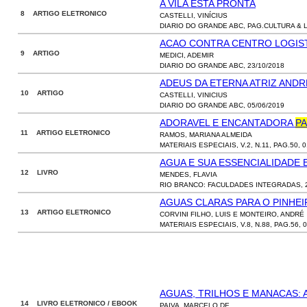
A VILA ESTA PRONTA
8 ARTIGO ELETRONICO
CASTELLI, VINÍCIUS
DIARIO DO GRANDE ABC, PAG.CULTURA & L
ACAO CONTRA CENTRO LOGIS
9 ARTIGO
MEDICI, ADEMIR
DIARIO DO GRANDE ABC, 23/10/2018
ADEUS DA ETERNA ATRIZ AND
10 ARTIGO
CASTELLI, VINICIUS
DIARIO DO GRANDE ABC, 05/06/2019
ADORAVEL E ENCANTADORA
P
11 ARTIGO ELETRONICO
RAMOS, MARIANA ALMEIDA
MATERIAIS ESPECIAIS, V.2, N.11, PAG.50, 0
AGUA E SUA ESSENCIALIDADE
12 LIVRO
MENDES, FLAVIA
RIO BRANCO: FACULDADES INTEGRADAS, 
AGUAS CLARAS PARA O PINHE
13 ARTIGO ELETRONICO
CORVINI FILHO, LUIS E MONTEIRO, ANDRÉ
MATERIAIS ESPECIAIS, V.8, N.88, PAG.56, 0
AGUAS, TRILHOS E MANACAS:
14 LIVRO ELETRONICO / EBOOK
PAIVA, MARCELO DE