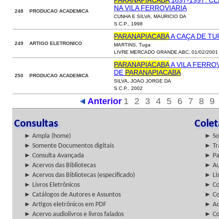
PARANAPIACABA
1897-1997: C
NA VILA FERROVIARIA
248 PRODUCAO ACADEMICA
CUNHA E SILVA, MAURICIO DA
S.C.P., 1998
PARANAPIACABA
A CAÇA DE TU
249 ARTIGO ELETRONICO
MARTINS, Tuga
LIVRE MERCADO GRANDE ABC, 01/02/2001
PARANAPIACABA
A VILA FERRO
DE
PARANAPIACABA
250 PRODUCAO ACADEMICA
SILVA, JOAO JORGE DA
S.C.P., 2002
Anterior
1
2
3
4
5
6
7
8
9
Consultas
Cole
► Ampla (home)
► So
► Somente Documentos digitais
► Tr
► Consulta Avançada
► Pa
► Acervos das Bibliotecas
► Au
► Acervos das Bibliotecas (especificado)
► Lis
► Livros Eletrônicos
► Col
► Catálogos de Autores e Assuntos
► Co
► Artigos eletrônicos em PDF
► Ac
► Acervo audiolivros e livros falados
► Co