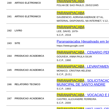
PARANAPIACABA
240 ARTIGO ELETRONICO
FOLHA DE SAO PAULO, 26/02/1995
PARANAPIACABA
241 ARTIGO ELETRONICO
GAUDENCIO, ADRIANA ANDRADE ET AL.
MATERIAL DISPONIVEL NA INTERNET, V.12, N
PARANAPIACABA
242 LIVRO
LEE, DAVID, 1979-
S.C.P., 2016
Paranapiacaba (desativado em b
243 SITE
https://www.google.com/
PARANAPIACABA
: CENARIO PE
244 PRODUCAO ACADEMICA
GOUVEIA, ANNA PAULA SILVA
S.C.P., 1990
PARANAPIACABA
: LEVANTAME
245 PRODUCAO ACADEMICA
MONACO, CRISTINA HELENA
S.C.P., [S.D.]
PARANAPIACABA
: SOLICITACA
MUNICIPAL DE SANTO ANDRE
246 RELATORIO TECNICO
S.C.P., 1993
PARANAPIACABA
: VOCACAO E 
247 PRODUCAO ACADEMICA
CASTRO, ALEXANDRE FERREIRA
S.C.P., 2000