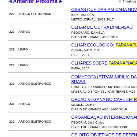
Anterior
Próxima
449 título(s)
OBRAS QUE DARIAM CARA NOVA
226 ARTIGO ELETRONICO
ISÉKI, ANDRÉA
METRO JORNAL, 20/07/2017
OLHAR DE OUTRA DIMENSAO
227 ARTIGO
PEGORARO, DANIELA
DIARIO DO GRANDE ABC, 2018
OLHAR ECOLOGICO:
PARANAP
228 LIVRO
CUNHA, MAURICIO
S.C.P., 2001
OLHARES SOBRE
PARANAPIAC
229 LIVRO
PMSA, 2005
OOMYCOTA (STRAMINIPILA) DA
BRASIL
230 ARTIGO ELETRONICO
GOMES, ALEXANDRA LENK; PIRES-ZOTTARE
MATERIAL DISPONIVEL NA INTERNET, V.22, 
OPCAO VEGANA NO CAFE EM
P
231 ARTIGO
MEDICI, ADEMIR
DIARIO DO GRANDE ABC, 14/06/2019
ORGANIZAÇAO INTERNACIONA
232 ARTIGO ELETRONICO
PEGORIM, José Carlos
DIARIO DO GRANDE ABC, 01/09/1999
OS OITO OBJETIVOS DE DESE