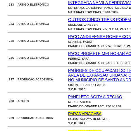
INTEGRADA NA VILA FERROVIA
233 ARTIGO ELETRONICO
ESTÉFANO, CAROLINA; RAMOS, MELISSA D
MATERIAIS ESPECIAIS, 01/01/2009
OUTROS CINCO TRENS PODEM
234 ARTIGO ELETRONICO
SELICANI, VANESSA
MATERIAIS ESPECIAIS, V.5, N.1114, PAG.1, 
PAÇO ANDREENSE ROMPE CON
235 ARTIGO ELETRONICO
MARTINS, FÁBIO
DIARIO DO GRANDE ABC, V.57, N.16057, PA
PAÇO PROMETE MELHORAR A
236 ARTIGO ELETRONICO
FERRAZ, YARA
DIARIO DO GRANDE ABC, PAG.SETECIDADES
PADROES DE OCUPACAO DO TE
AREA DE EXPANSAO URBANA: 
NO MUNICIPIO DE SANTO ANDR
237 PRODUCAO ACADEMICA
SIMONE, LEANDRO WADA
S.C.P., 2015
PANFLETO AGITA A REGIAO
238 ARTIGO
MEDICI, ADEMIR
DIARIO DO GRANDE ABC, 12/11/1988
PARANAPIACABA
239 PRODUCAO ACADEMICA
ROJAS, SORAYA TIEKO M.S.
S.C.P., 1999