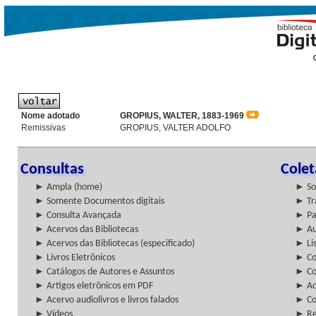
Nome adotado
GROPIUS, WALTER, 1883-1969
Remissivas
GROPIUS, VALTER ADOLFO
Consultas
Cole
► Ampla (home)
► So
► Somente Documentos digitais
► Tr
► Consulta Avançada
► Pa
► Acervos das Bibliotecas
► Au
► Acervos das Bibliotecas (especificado)
► Lis
► Livros Eletrônicos
► Col
► Catálogos de Autores e Assuntos
► Co
► Artigos eletrônicos em PDF
► Ac
► Acervo audiolivros e livros falados
► Co
► Vídeos
► Re