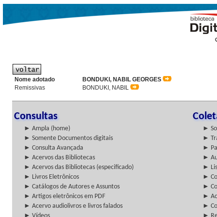
Nome adotado
BONDUKI, NABIL GEORGES
Remissivas
BONDUKI, NABIL
Consultas
Cole
► Ampla (home)
► So
► Somente Documentos digitais
► Tr
► Consulta Avançada
► Pa
► Acervos das Bibliotecas
► Au
► Acervos das Bibliotecas (especificado)
► Lis
► Livros Eletrônicos
► Col
► Catálogos de Autores e Assuntos
► Co
► Artigos eletrônicos em PDF
► Ac
► Acervo audiolivros e livros falados
► Co
► Vídeos
► Re