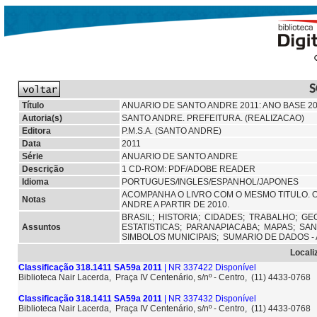
Título
ANUARIO DE SANTO ANDRE 2011: ANO BASE 20
Autoria(s)
SANTO ANDRE. PREFEITURA. (REALIZACAO)
Editora
P.M.S.A. (SANTO ANDRE)
Data
2011
Série
ANUARIO DE SANTO ANDRE
Descrição
1 CD-ROM: PDF/ADOBE READER
Idioma
PORTUGUES/INGLES/ESPANHOL/JAPONES
ACOMPANHA O LIVRO COM O MESMO TITULO. O
Notas
ANDRE A PARTIR DE 2010.
BRASIL;
HISTORIA;
CIDADES;
TRABALHO;
GE
Assuntos
ESTATISTICAS;
PARANAPIACABA;
MAPAS;
SAN
SIMBOLOS MUNICIPAIS;
SUMARIO DE DADOS -
Locali
Classificação 318.1411 SA59a 2011
| NR 337422 Disponível
Biblioteca Nair Lacerda, Praça IV Centenário, s/nº - Centro, (11) 4433-0768
Classificação 318.1411 SA59a 2011
| NR 337432 Disponível
Biblioteca Nair Lacerda, Praça IV Centenário, s/nº - Centro, (11) 4433-0768