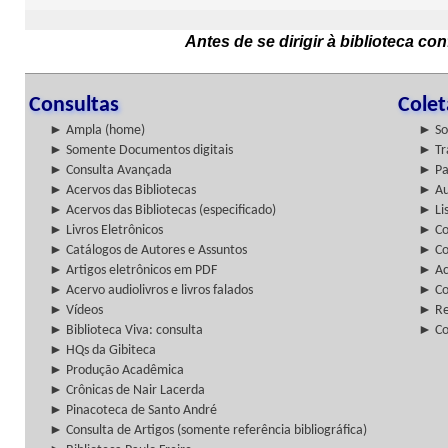
Antes de se dirigir à biblioteca c
Consultas
Cole
► Ampla (home)
► So
► Somente Documentos digitais
► Tr
► Consulta Avançada
► Pa
► Acervos das Bibliotecas
► Au
► Acervos das Bibliotecas (especificado)
► Lis
► Livros Eletrônicos
► Col
► Catálogos de Autores e Assuntos
► Co
► Artigos eletrônicos em PDF
► Ac
► Acervo audiolivros e livros falados
► Co
► Vídeos
► Re
► Biblioteca Viva: consulta
► Co
► HQs da Gibiteca
► Produção Acadêmica
► Crônicas de Nair Lacerda
► Pinacoteca de Santo André
► Consulta de Artigos (somente referência bibliográfica)