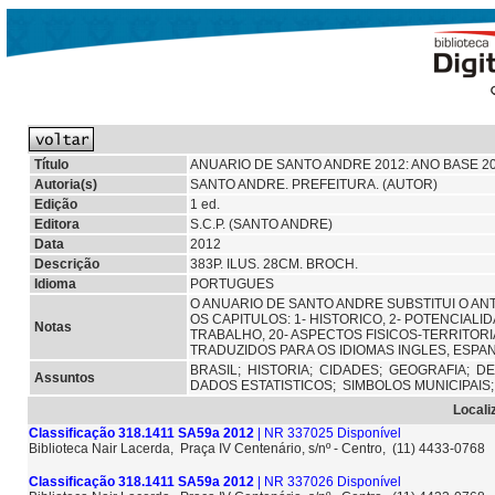
Título
ANUARIO DE SANTO ANDRE 2012: ANO BASE 2
Autoria(s)
SANTO ANDRE. PREFEITURA. (AUTOR)
Edição
1 ed.
Editora
S.C.P. (SANTO ANDRE)
Data
2012
Descrição
383P. ILUS. 28CM. BROCH.
Idioma
PORTUGUES
O ANUARIO DE SANTO ANDRE SUBSTITUI O AN
OS CAPITULOS: 1- HISTORICO, 2- POTENCIA
Notas
TRABALHO, 20- ASPECTOS FISICOS-TERRITOR
TRADUZIDOS PARA OS IDIOMAS INGLES, ESPAN
BRASIL;
HISTORIA;
CIDADES;
GEOGRAFIA;
DE
Assuntos
DADOS ESTATISTICOS;
SIMBOLOS MUNICIPAIS
Locali
Classificação 318.1411 SA59a 2012
| NR 337025 Disponível
Biblioteca Nair Lacerda, Praça IV Centenário, s/nº - Centro, (11) 4433-0768
Classificação 318.1411 SA59a 2012
| NR 337026 Disponível