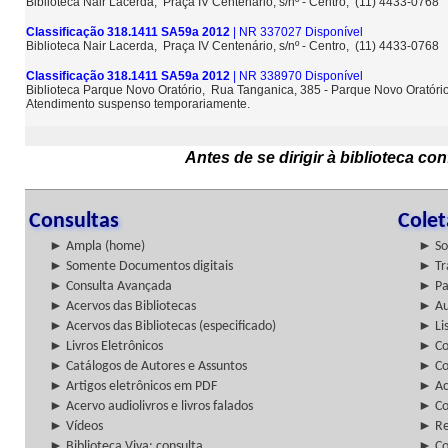
Biblioteca Nair Lacerda, Praça IV Centenário, s/nº - Centro, (11) 4433-0768
Classificação 318.1411 SA59a 2012
| NR 337027 Disponível
Biblioteca Nair Lacerda, Praça IV Centenário, s/nº - Centro, (11) 4433-0768
Classificação 318.1411 SA59a 2012
| NR 338970 Disponível
Biblioteca Parque Novo Oratório, Rua Tanganica, 385 - Parque Novo Oratóri
Atendimento suspenso temporariamente.
Antes de se dirigir à biblioteca c
Consultas
Cole
► Ampla (home)
► So
► Somente Documentos digitais
► Tr
► Consulta Avançada
► Pa
► Acervos das Bibliotecas
► Au
► Acervos das Bibliotecas (especificado)
► Lis
► Livros Eletrônicos
► Col
► Catálogos de Autores e Assuntos
► Co
► Artigos eletrônicos em PDF
► Ac
► Acervo audiolivros e livros falados
► Co
► Vídeos
► Re
► Biblioteca Viva: consulta
► Co