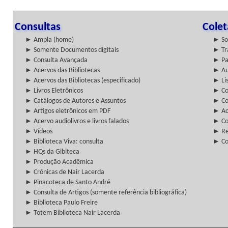
Consultas
Cole
► Ampla (home)
► So
► Somente Documentos digitais
► Tr
► Consulta Avançada
► Pa
► Acervos das Bibliotecas
► Au
► Acervos das Bibliotecas (especificado)
► Lis
► Livros Eletrônicos
► Col
► Catálogos de Autores e Assuntos
► Co
► Artigos eletrônicos em PDF
► Ac
► Acervo audiolivros e livros falados
► Co
► Vídeos
► Re
► Biblioteca Viva: consulta
► Co
► HQs da Gibiteca
► Produção Acadêmica
► Crônicas de Nair Lacerda
► Pinacoteca de Santo André
► Consulta de Artigos (somente referência bibliográfica)
► Biblioteca Paulo Freire
► Totem Biblioteca Nair Lacerda