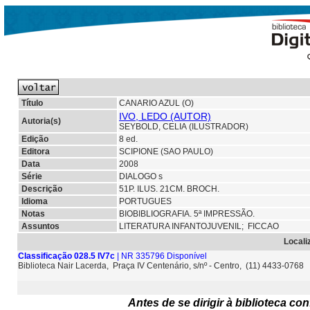
Título
CANARIO AZUL (O)
IVO, LEDO (AUTOR)
Autoria(s)
SEYBOLD, CELIA (ILUSTRADOR)
Edição
8 ed.
Editora
SCIPIONE (SAO PAULO)
Data
2008
Série
DIALOGO s
Descrição
51P. ILUS. 21CM. BROCH.
Idioma
PORTUGUES
Notas
BIOBIBLIOGRAFIA. 5ª IMPRESSÃO.
Assuntos
LITERATURA INFANTOJUVENIL; FICCAO
Locali
Classificação 028.5 IV7c
| NR 335796 Disponível
Biblioteca Nair Lacerda, Praça IV Centenário, s/nº - Centro, (11) 4433-0768
Antes de se dirigir à biblioteca c