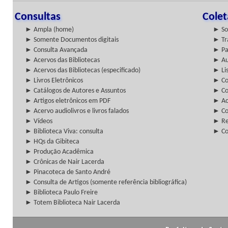
Consultas
Cole
► Ampla (home)
► So
► Somente Documentos digitais
► Tr
► Consulta Avançada
► Pa
► Acervos das Bibliotecas
► Au
► Acervos das Bibliotecas (especificado)
► Lis
► Livros Eletrônicos
► Col
► Catálogos de Autores e Assuntos
► Co
► Artigos eletrônicos em PDF
► Ac
► Acervo audiolivros e livros falados
► Co
► Vídeos
► Re
► Biblioteca Viva: consulta
► Co
► HQs da Gibiteca
► Produção Acadêmica
► Crônicas de Nair Lacerda
► Pinacoteca de Santo André
► Consulta de Artigos (somente referência bibliográfica)
► Biblioteca Paulo Freire
► Totem Biblioteca Nair Lacerda