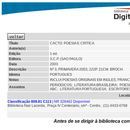
Título
CACTO: POESIA E CRITICA
Autoria(s)
Edição
1 ed.
Editora
S.C.P. (SAO PAULO)
Data
2003
Descrição
Nº 3; PRIMAVERA 2003; 222P. 21CM. BROCH.
Idioma
PORTUGUES
Notas
INCLUI POESIAS ORIGINAIS EM INGLES, FRA
PERIODICOS;
LITERATURA BRASILEIRA;
POES
Assuntos
ABC;
LITERATURA PORTUGUESA; ESCRITORES
Locali
Classificação 808.81 C113
| NR 328462 Disponível
Biblioteca Nair Lacerda, Praça IV Centenário, s/nº - Centro, (11) 4433-0768
Antes de se dirigir à biblioteca c