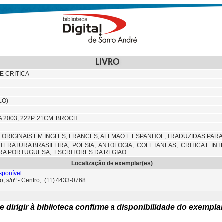
LIVRO
E CRITICA
LO)
A 2003; 222P. 21CM. BROCH.
S ORIGINAIS EM INGLES, FRANCES, ALEMAO E ESPANHOL, TRADUZIDAS PAR
ITERATURA BRASILEIRA;
POESIA;
ANTOLOGIA;
COLETANEAS;
CRITICA E I
RA PORTUGUESA; ESCRITORES DA REGIAO
Localização de exemplar(es)
sponível
o, s/nº - Centro, (11) 4433-0768
e dirigir à biblioteca confirme a disponibilidade do exempla