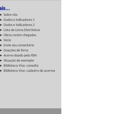
is...
► Sobre nós
► Dados e indicadores 1
► Dados e indicadores 2
► Lista de Livros Eletrônicos
► Obras recém chegadas
► Sócio
► Envie seu comentário
► Doações de livros
► Acervo doado pela FBN
► Situação de exemplar
► Biblioteca Viva: consulta
► Biblioteca Viva: cadastro de acervos