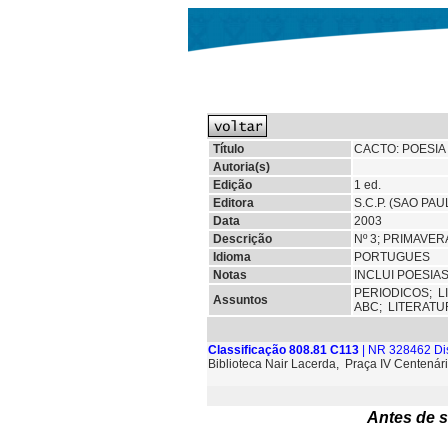
Título
CACTO: POESIA 
Autoria(s)
Edição
1 ed.
Editora
S.C.P. (SAO PAU
Data
2003
Descrição
Nº 3; PRIMAVER
Idioma
PORTUGUES
Notas
INCLUI POESIA
PERIODICOS;
L
Assuntos
ABC;
LITERATU
Classificação 808.81 C113
| NR 328462 Di
Biblioteca Nair Lacerda, Praça IV Centenári
Antes de s