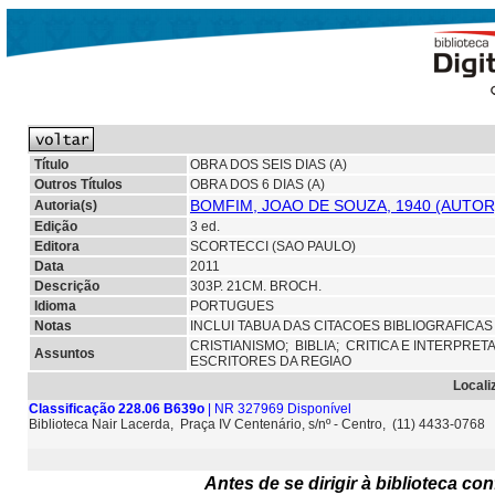
Título
OBRA DOS SEIS DIAS (A)
Outros Títulos
OBRA DOS 6 DIAS (A)
BOMFIM, JOAO DE SOUZA, 1940 (AUTOR
Autoria(s)
Edição
3 ed.
Editora
SCORTECCI (SAO PAULO)
Data
2011
Descrição
303P. 21CM. BROCH.
Idioma
PORTUGUES
Notas
INCLUI TABUA DAS CITACOES BIBLIOGRAFICAS 
CRISTIANISMO;
BIBLIA;
CRITICA E INTERPRE
Assuntos
ESCRITORES DA REGIAO
Locali
Classificação 228.06 B639o
| NR 327969 Disponível
Biblioteca Nair Lacerda, Praça IV Centenário, s/nº - Centro, (11) 4433-0768
Antes de se dirigir à biblioteca c