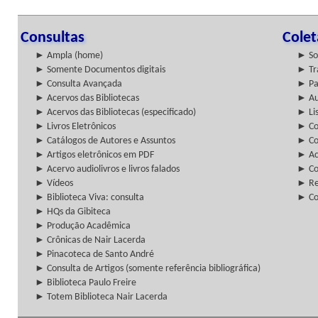
Consultas
Cole
► Ampla (home)
► So
► Somente Documentos digitais
► Tr
► Consulta Avançada
► Pa
► Acervos das Bibliotecas
► Au
► Acervos das Bibliotecas (especificado)
► Lis
► Livros Eletrônicos
► Col
► Catálogos de Autores e Assuntos
► Co
► Artigos eletrônicos em PDF
► Ac
► Acervo audiolivros e livros falados
► Co
► Vídeos
► Re
► Biblioteca Viva: consulta
► Co
► HQs da Gibiteca
► Produção Acadêmica
► Crônicas de Nair Lacerda
► Pinacoteca de Santo André
► Consulta de Artigos (somente referência bibliográfica)
► Biblioteca Paulo Freire
► Totem Biblioteca Nair Lacerda