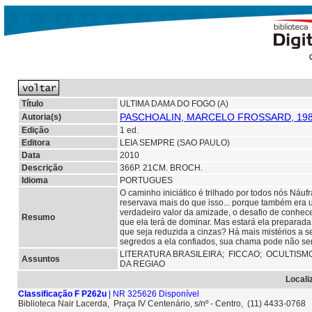
Título
ULTIMA DAMA DO FOGO (A)
PASCHOALIN, MARCELO FROSSARD, 198
Autoria(s)
Edição
1 ed.
Editora
LEIA SEMPRE (SAO PAULO)
Data
2010
Descrição
366P. 21CM. BROCH.
Idioma
PORTUGUES
O caminho iniciático é trilhado por todos nós Ná
reservava mais do que isso... porque também era u
verdadeiro valor da amizade, o desafio de conhec
Resumo
que ela terá de dominar. Mas estará ela preparad
que seja reduzida a cinzas? Há mais mistérios a
segredos a ela confiados, sua chama pode não ser
LITERATURA BRASILEIRA;
FICCAO;
OCULTISM
Assuntos
DA REGIAO
Locali
Classificação F P262u
| NR 325626 Disponível
Biblioteca Nair Lacerda, Praça IV Centenário, s/nº - Centro, (11) 4433-0768