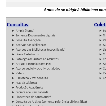
Antes de se dirigir à biblioteca c
Consultas
Cole
► Ampla (home)
► So
► Somente Documentos digitais
► Tr
► Consulta Avançada
► Pa
► Acervos das Bibliotecas
► Au
► Acervos das Bibliotecas (especificado)
► Lis
► Livros Eletrônicos
► Col
► Catálogos de Autores e Assuntos
► Co
► Artigos eletrônicos em PDF
► Ac
► Acervo audiolivros e livros falados
► Co
► Vídeos
► Re
► Biblioteca Viva: consulta
► Co
► HQs da Gibiteca
► Produção Acadêmica
► Crônicas de Nair Lacerda
► Pinacoteca de Santo André
► Consulta de Artigos (somente referência bibliográfica)