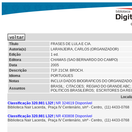
Título
FRASES DE LULA E CIA.
Autoria(s)
LARANJEIRA, CARLOS (ORGANIZADOR)
Edição
1 ed.
Editora
CHAMAS (SAO BERNARDO DO CAMPO)
Data
2005
Descrição
71P. 21CM. BROCH.
Idioma
PORTUGUES
Notas
INCLUI DADOS BIOGRAFICOS DO ORGANIZADO
BRASIL;
CITACOES;
REGIAO DO GRANDE ABC
Assuntos
POLITICOS BRASILEIROS; ESCRITORES DA RE
Locali
Classificação 320.981 L32f
| NR 324619 Disponível
Biblioteca Nair Lacerda, Praça IV Centenário, s/nº - Centro, (11) 4433-0768
Classificação 320.981 L32f
| NR 430808 Disponível
Biblioteca Nair Lacerda, Praça IV Centenário, s/nº - Centro, (11) 4433-0768