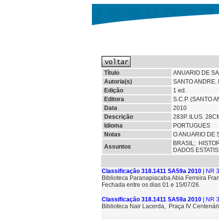
Título
ANUARIO DE SA
Autoria(s)
SANTO ANDRE. 
Edição
1 ed.
Editora
S.C.P. (SANTO 
Data
2010
Descrição
283P. ILUS. 28
Idioma
PORTUGUES
Notas
O ANUARIO DE 
BRASIL;
HISTO
Assuntos
DADOS ESTATI
Classificação 318.1411 SA59a 2010
| NR 
Biblioteca Paranapiacaba Abia Ferreira Fra
Fechada entre os dias 01 e 15/07/26.
Classificação 318.1411 SA59a 2010
| NR 
Biblioteca Nair Lacerda, Praça IV Centenári