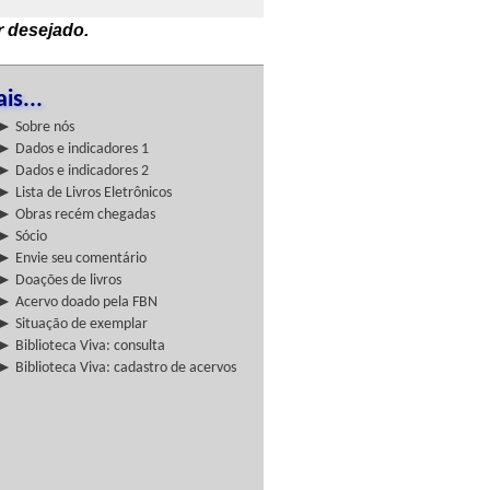
r desejado.
is...
► Sobre nós
► Dados e indicadores 1
► Dados e indicadores 2
► Lista de Livros Eletrônicos
► Obras recém chegadas
► Sócio
► Envie seu comentário
► Doações de livros
► Acervo doado pela FBN
► Situação de exemplar
► Biblioteca Viva: consulta
► Biblioteca Viva: cadastro de acervos