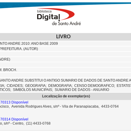
LIVRO
NTO ANDRE 2010: ANO BASE 2009
PREFEITURA. (AUTOR)
ANDRE)
CM. BROCH.
SANTO ANDRE SUBSTITUI O ANTIGO SUMARIO DE DADOS DE SANTO ANDRE A 
RIA;
CIDADES;
GEOGRAFIA;
DEMOGRAFIA;
CENSO DEMOGRAFICO;
ESTATIS
STICOS;
SIMBOLOS MUNICIPAIS; SUMARIO DE DADOS - ANUARIO
Localização de exemplar(es)
370313 Disponível
ncisco, Avenida Rodrigues Alves, s/nº - Vila de Paranapiacaba, 4433-0764
370314 Disponível
o, s/nº - Centro, (11) 4433-0768