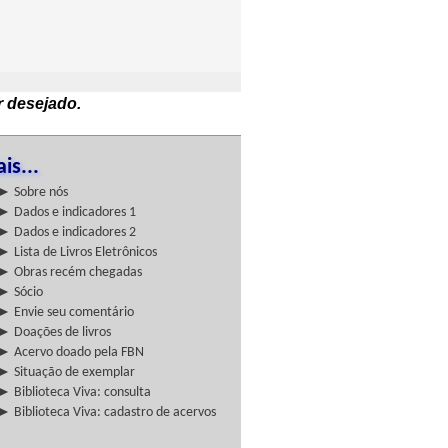
r desejado.
is...
► Sobre nós
► Dados e indicadores 1
► Dados e indicadores 2
► Lista de Livros Eletrônicos
► Obras recém chegadas
► Sócio
► Envie seu comentário
► Doações de livros
► Acervo doado pela FBN
► Situação de exemplar
► Biblioteca Viva: consulta
► Biblioteca Viva: cadastro de acervos