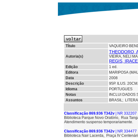
Título
VAQUEIRO BEND
THEODORO, A
Autoria(s)
VIEIRA, NELI M
REGIS, IRAC
Edição
1 ed.
Editora
MARIPOSA (MA
Data
2008
Descrição
95P. ILUS. 20C
Idioma
PORTUGUES
Notas
INCLUI DADOS 
Assuntos
BRASIL;
LITER
Classificação 869.936 T342v
| NR 332207 
Biblioteca Parque Novo Oratório, Rua Tang
Atendimento suspenso temporariamente.
Classificação 869.936 T342v
| NR 334477 
Biblioteca Nair Lacerda, Praça IV Centenári