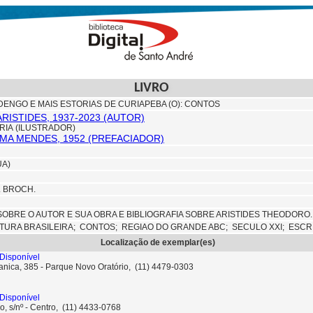
LIVRO
ENGO E MAIS ESTORIAS DE CURIAPEBA (O): CONTOS
RISTIDES, 1937-2023 (AUTOR)
ARIA (ILUSTRADOR)
EMA MENDES, 1952 (PREFACIADOR)
UA)
M. BROCH.
SOBRE O AUTOR E SUA OBRA E BIBLIOGRAFIA SOBRE ARISTIDES THEODORO.
ATURA BRASILEIRA;
CONTOS;
REGIAO DO GRANDE ABC;
SECULO XXI; ESCR
Localização de exemplar(es)
Disponível
anica, 385 - Parque Novo Oratório, (11) 4479-0303
Disponível
o, s/nº - Centro, (11) 4433-0768