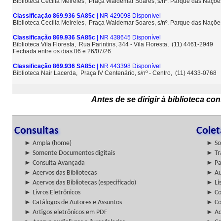
Biblioteca Cecília Meireles, Praça Waldemar Soares, s/nº. Parque das Naçõ
Classificação 869.936 SA85c
| NR 429098 Disponível
Biblioteca Cecília Meireles, Praça Waldemar Soares, s/nº. Parque das Naçõ
Classificação 869.936 SA85c
| NR 438645 Disponível
Biblioteca Vila Floresta, Rua Parintins, 344 - Vila Floresta, (11) 4461-2949
Fechada entre os dias 06 e 26/07/26.
Classificação 869.936 SA85c
| NR 443398 Disponível
Biblioteca Nair Lacerda, Praça IV Centenário, s/nº - Centro, (11) 4433-0768
Antes de se dirigir à biblioteca c
Consultas
Cole
► Ampla (home)
► So
► Somente Documentos digitais
► Tr
► Consulta Avançada
► Pa
► Acervos das Bibliotecas
► Au
► Acervos das Bibliotecas (especificado)
► Lis
► Livros Eletrônicos
► Col
► Catálogos de Autores e Assuntos
► Co
► Artigos eletrônicos em PDF
► Ac