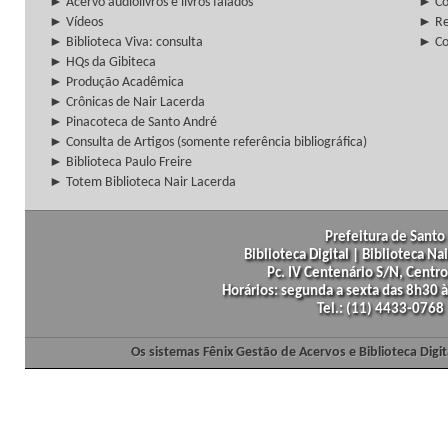
► Acervo audiolivros e livros falados
► Co
► Vídeos
► Re
► Biblioteca Viva: consulta
► Co
► HQs da Gibiteca
► Produção Acadêmica
► Crônicas de Nair Lacerda
► Pinacoteca de Santo André
► Consulta de Artigos (somente referência bibliográfica)
► Biblioteca Paulo Freire
► Totem Biblioteca Nair Lacerda
Prefeitura de Santo 
Biblioteca Digital | Biblioteca N
Pc. IV Centenário S/N, Centro
Horários: segunda a sexta das 8h30
Tel.: (11) 4433-0768
Os sistemas Fênix Gestão de Acervos e Biblioteca Dig