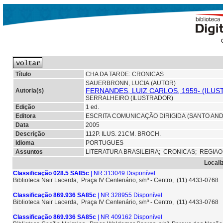
Título
CHA DA TARDE: CRONICAS
SAUERBRONN, LUCIA (AUTOR)
FERNANDES, LUIZ CARLOS, 1959- (ILU
Autoria(s)
SERRALHEIRO (ILUSTRADOR)
Edição
1 ed.
Editora
ESCRITA COMUNICAÇÃO DIRIGIDA (SANTO AN
Data
2005
Descrição
112P. ILUS. 21CM. BROCH.
Idioma
PORTUGUES
Assuntos
LITERATURA BRASILEIRA;
CRONICAS;
REGIAO
Locali
Classificação 028.5 SA85c
| NR 313049 Disponível
Biblioteca Nair Lacerda, Praça IV Centenário, s/nº - Centro, (11) 4433-0768
Classificação 869.936 SA85c
| NR 328955 Disponível
Biblioteca Nair Lacerda, Praça IV Centenário, s/nº - Centro, (11) 4433-0768
Classificação 869.936 SA85c
| NR 409162 Disponível