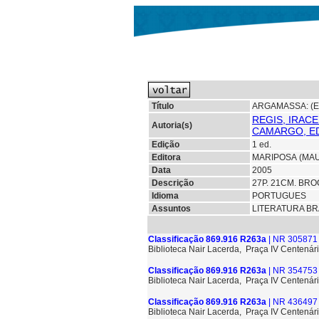
Título
ARGAMASSA: (
REGIS, IRAC
Autoria(s)
CAMARGO, E
Edição
1 ed.
Editora
MARIPOSA (MA
Data
2005
Descrição
27P. 21CM. BRO
Idioma
PORTUGUES
Assuntos
LITERATURA BR
Classificação 869.916 R263a
| NR 305871 
Biblioteca Nair Lacerda, Praça IV Centenári
Classificação 869.916 R263a
| NR 354753 
Biblioteca Nair Lacerda, Praça IV Centenári
Classificação 869.916 R263a
| NR 436497 
Biblioteca Nair Lacerda, Praça IV Centenári