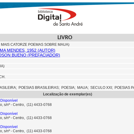
LIVRO
E MAIS CATORZE POEMAS SOBRE MAUA)
EMA MENDES, 1952 (AUTOR)
DSON BUENO (PREFACIADOR)
UA)
CH.
ASILEIRA;
POESIAS BRASILEIRAS;
POESIA;
MAUA;
SECULO XXI;
POESIAS P
Localização de exemplar(es)
Disponível
o, s/nº - Centro, (11) 4433-0768
Disponível
o, s/nº - Centro, (11) 4433-0768
Disponível
o, s/nº - Centro, (11) 4433-0768