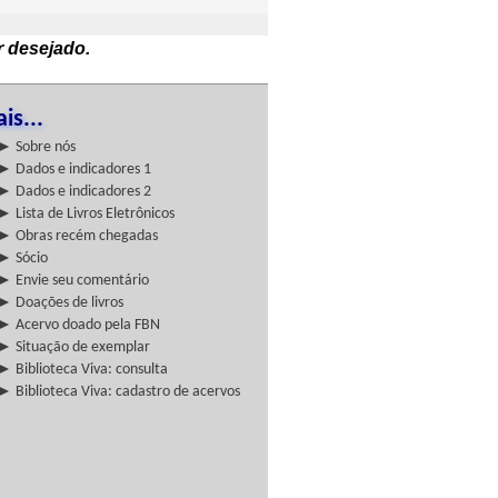
r desejado.
is...
► Sobre nós
► Dados e indicadores 1
► Dados e indicadores 2
► Lista de Livros Eletrônicos
► Obras recém chegadas
► Sócio
► Envie seu comentário
► Doações de livros
► Acervo doado pela FBN
► Situação de exemplar
► Biblioteca Viva: consulta
► Biblioteca Viva: cadastro de acervos