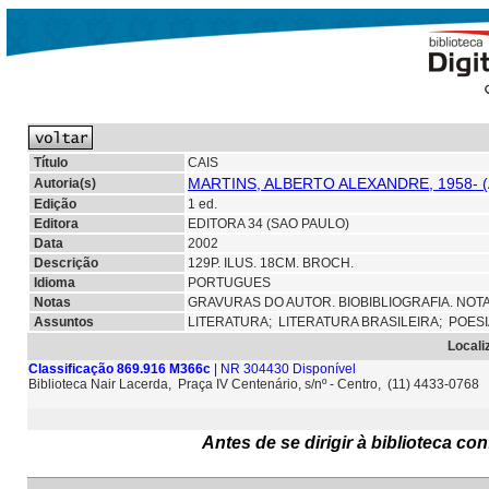
Título
CAIS
MARTINS, ALBERTO ALEXANDRE, 1958- 
Autoria(s)
Edição
1 ed.
Editora
EDITORA 34 (SAO PAULO)
Data
2002
Descrição
129P. ILUS. 18CM. BROCH.
Idioma
PORTUGUES
Notas
GRAVURAS DO AUTOR. BIOBIBLIOGRAFIA. NOTA
Assuntos
LITERATURA;
LITERATURA BRASILEIRA;
POESI
Locali
Classificação 869.916 M366c
| NR 304430 Disponível
Biblioteca Nair Lacerda, Praça IV Centenário, s/nº - Centro, (11) 4433-0768
Antes de se dirigir à biblioteca c