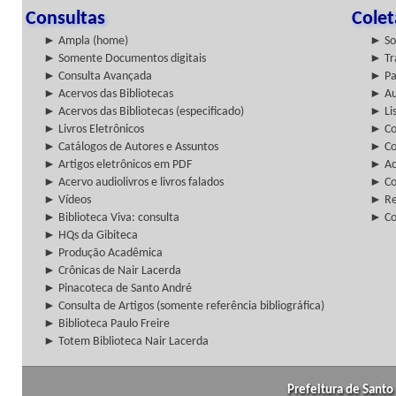
Consultas
Cole
► Ampla (home)
► So
► Somente Documentos digitais
► Tr
► Consulta Avançada
► Pa
► Acervos das Bibliotecas
► Au
► Acervos das Bibliotecas (especificado)
► Lis
► Livros Eletrônicos
► Col
► Catálogos de Autores e Assuntos
► Co
► Artigos eletrônicos em PDF
► Ac
► Acervo audiolivros e livros falados
► Co
► Vídeos
► Re
► Biblioteca Viva: consulta
► Co
► HQs da Gibiteca
► Produção Acadêmica
► Crônicas de Nair Lacerda
► Pinacoteca de Santo André
► Consulta de Artigos (somente referência bibliográfica)
► Biblioteca Paulo Freire
► Totem Biblioteca Nair Lacerda
Prefeitura de Santo 