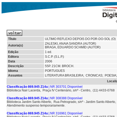
Título
ULTIMO REFLEXO DEPOIS DO POR-DO-SOL (O)
ZALESKI, ANAIA SANDRA (AUTOR)
Autoria(s)
BRAGA, EDUARDO SCHMID (AUTOR)
Edição
1 ed.
Editora
S.C.P. (S.L.P.)
Data
2006
Descrição
55P. 21CM. BROCH.
Idioma
PORTUGUES
Assuntos
LITERATURA BRASILEIRA;
CRONICAS;
POESIA
Locali
Classificação 869.945 Z14u
| NR 303701 Disponível
Biblioteca Nair Lacerda, Praça IV Centenário, s/nº - Centro, (11) 4433-0768
Classificação 869.945 Z14u
| NR 308388 Disponível
Biblioteca Jardim Santo Alberto, Rua Petrogrado, s/nº - Jardim Santo Albert
Atendimento suspenso temporariamente.
Classificação 869.945 Z14u
| NR 316961 Disponível