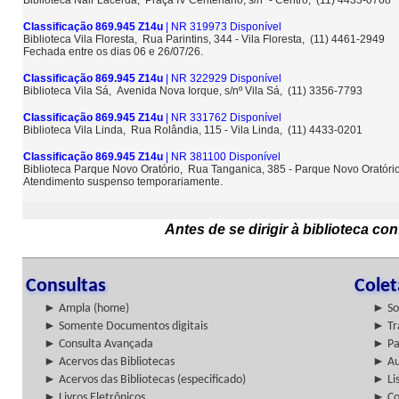
Biblioteca Nair Lacerda, Praça IV Centenário, s/nº - Centro, (11) 4433-0768
Classificação 869.945 Z14u
| NR 319973 Disponível
Biblioteca Vila Floresta, Rua Parintins, 344 - Vila Floresta, (11) 4461-2949
Fechada entre os dias 06 e 26/07/26.
Classificação 869.945 Z14u
| NR 322929 Disponível
Biblioteca Vila Sá, Avenida Nova Iorque, s/nº Vila Sá, (11) 3356-7793
Classificação 869.945 Z14u
| NR 331762 Disponível
Biblioteca Vila Linda, Rua Rolândia, 115 - Vila Linda, (11) 4433-0201
Classificação 869.945 Z14u
| NR 381100 Disponível
Biblioteca Parque Novo Oratório, Rua Tanganica, 385 - Parque Novo Oratóri
Atendimento suspenso temporariamente.
Antes de se dirigir à biblioteca c
Consultas
Cole
► Ampla (home)
► So
► Somente Documentos digitais
► Tr
► Consulta Avançada
► Pa
► Acervos das Bibliotecas
► Au
► Acervos das Bibliotecas (especificado)
► Lis
► Livros Eletrônicos
► Col