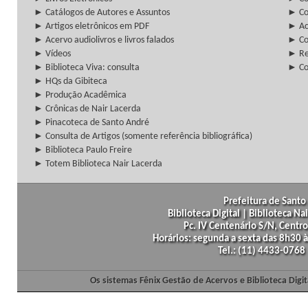
► Catálogos de Autores e Assuntos
► Co
► Artigos eletrônicos em PDF
► Ac
► Acervo audiolivros e livros falados
► Co
► Vídeos
► Re
► Biblioteca Viva: consulta
► Co
► HQs da Gibiteca
► Produção Acadêmica
► Crônicas de Nair Lacerda
► Pinacoteca de Santo André
► Consulta de Artigos (somente referência bibliográfica)
► Biblioteca Paulo Freire
► Totem Biblioteca Nair Lacerda
Prefeitura de Santo 
Biblioteca Digital | Biblioteca N
Pc. IV Centenário S/N, Centro
Horários: segunda a sexta das 8h30
Tel.: (11) 4433-0768
Os sistemas Fênix Gestão de Acervos e Biblioteca Dig