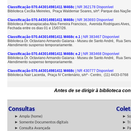
Classificação 070.443014981411 M468c
| NR 362178 Disponível
Biblioteca Cecília Meireles, Praça Waldemar Soares, s/nº. Parque das Naçõ
Classificação 070.443014981411 M468c
| NR 363693 Disponível
Biblioteca Paranapiacaba Abia Ferreira Francisco, Avenida Rodrigues Alves,
Fechada entre os dias 01 e 15/07/26.
Classificação 070.443014981411 M468c e.1
| NR 383467 Disponível
Biblioteca Dr. Octaviano Armando Gaiarsa - Museu de Santo André, Rua Sena
Atendimento suspenso temporariamente.
Classificação 070.443014981411 M468c e.2
| NR 383468 Disponível
Biblioteca Dr. Octaviano Armando Gaiarsa - Museu de Santo André, Rua Sena
Atendimento suspenso temporariamente.
Classificação 070.443014981411 M468c
| NR 430777 Disponível
Biblioteca Nair Lacerda, Praça IV Centenário, s/nº - Centro, (11) 4433-0768
Antes de se dirigir à biblioteca c
Consultas
Cole
► Ampla (home)
► So
► Somente Documentos digitais
► Tr
► Consulta Avançada
► Pa