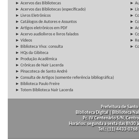
► Acervos das Bibliotecas
► Au
► Acervos das Bibliotecas (especificado)
► Lis
► Livros Eletrônicos
► Col
► Catálogos de Autores e Assuntos
► Co
► Artigos eletrônicos em PDF
► Ac
► Acervo audiolivros e livros falados
► Co
► Vídeos
► Re
► Biblioteca Viva: consulta
► Co
► HQs da Gibiteca
► Produção Acadêmica
► Crônicas de Nair Lacerda
► Pinacoteca de Santo André
► Consulta de Artigos (somente referência bibliográfica)
► Biblioteca Paulo Freire
► Totem Biblioteca Nair Lacerda
Prefeitura de Santo 
Biblioteca Digital | Biblioteca N
Pc. IV Centenário S/N, Centro
Horários: segunda a sexta das 8h30
Tel.: (11) 4433-0768