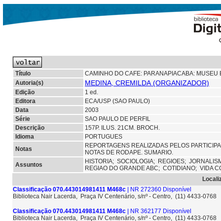
Título
CAMINHO DO CAFE: PARANAPIACABA: MUSEU
MEDINA, CREMILDA (ORGANIZADOR)
Autoria(s)
Edição
1 ed.
Editora
ECA/USP (SAO PAULO)
Data
2003
Série
SAO PAULO DE PERFIL
Descrição
157P. ILUS. 21CM. BROCH.
Idioma
PORTUGUES
REPORTAGENS REALIZADAS PELOS PARTICIPAN
Notas
NOTAS DE RODAPE. SUMARIO.
HISTORIA;
SOCIOLOGIA;
REGIOES;
JORNALIS
Assuntos
REGIAO DO GRANDE ABC;
COTIDIANO;
VIDA C
Locali
Classificação 070.443014981411 M468c
| NR 272360 Disponível
Biblioteca Nair Lacerda, Praça IV Centenário, s/nº - Centro, (11) 4433-0768
Classificação 070.443014981411 M468c
| NR 362177 Disponível
Biblioteca Nair Lacerda, Praça IV Centenário, s/nº - Centro, (11) 4433-0768