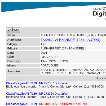
Título
ALEM DA PROSAICA REALIDADE: (QUASE DIARI
TAKARA, ALEXANDRE, 1931- (AUTOR)
Autoria(s)
Edição
1 ed.
Editora
ALPHARRABIO (SANTO ANDRE)
Data
2001
Série
IMAGINARIO
Descrição
194P. 23CM. BROCH.
Idioma
PORTUGUES
BRASIL;
LITERATURA;
MEMORIAS;
AUTOBIOG
Assuntos
REMINISCENCIAS;
LITERATOS;
TAKARA, ALEX
Locali
Classificação AB T139
| NR 272357 Disponível
Biblioteca Nair Lacerda, Praça IV Centenário, s/nº - Centro, (11) 4433-0768
Classificação AB T139
| NR 272358 Disponível
Biblioteca Nair Lacerda, Praça IV Centenário, s/nº - Centro, (11) 4433-0768
Classificação AB T139
|
NR 318833
INDISPONÍVEL
, cód.: ND