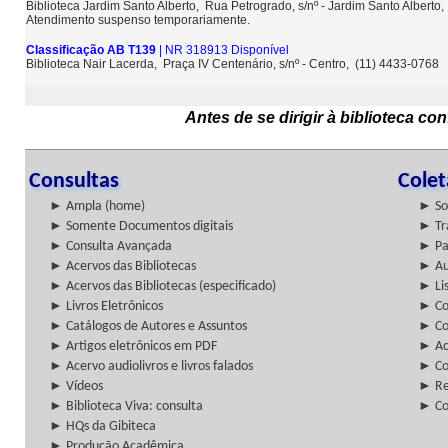
Biblioteca Jardim Santo Alberto, Rua Petrogrado, s/nº - Jardim Santo Albert
Atendimento suspenso temporariamente.
Classificação AB T139
| NR 318913 Disponível
Biblioteca Nair Lacerda, Praça IV Centenário, s/nº - Centro, (11) 4433-0768
Antes de se dirigir à biblioteca c
Consultas
Cole
► Ampla (home)
► So
► Somente Documentos digitais
► Tr
► Consulta Avançada
► Pa
► Acervos das Bibliotecas
► Au
► Acervos das Bibliotecas (especificado)
► Lis
► Livros Eletrônicos
► Col
► Catálogos de Autores e Assuntos
► Co
► Artigos eletrônicos em PDF
► Ac
► Acervo audiolivros e livros falados
► Co
► Vídeos
► Re
► Biblioteca Viva: consulta
► Co
► HQs da Gibiteca
► Produção Acadêmica