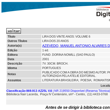
Título
LIRA DOS VINTE ANOS: VOLUME 6
Outros Títulos
LIRA DOS 20 ANOS
AZEVEDO, MANUEL ANTONIO ALVARES D
Autoria(s)
Edição
1 ed.
Editora
FUND. DORINA NOWILL (SAO PAULO)
Data
2001
Descrição
7V. 30CM. BROCH.
Idioma
PORTUGUES
PUBLICADO COM A OBRA DO MESMO AUTOR: PO
Notas
AUTORIZADA PELA ATELIE EDITORIAL.
Assuntos
LITERATURA BRASILEIRA;
POESIA; ROMANTIS
Locali
Classificação 869.913 AZ25L V.6
| NR 219550 Disponível
(Reserva Técnica)
Biblioteca Nair Lacerda, Praça IV Centenário, s/nº - Centro, (11) 4433-0768
Antes de se dirigir à biblioteca c