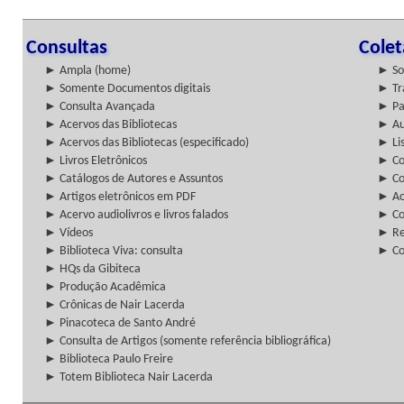
Consultas
Cole
► Ampla (home)
► So
► Somente Documentos digitais
► Tr
► Consulta Avançada
► Pa
► Acervos das Bibliotecas
► Au
► Acervos das Bibliotecas (especificado)
► Lis
► Livros Eletrônicos
► Col
► Catálogos de Autores e Assuntos
► Co
► Artigos eletrônicos em PDF
► Ac
► Acervo audiolivros e livros falados
► Co
► Vídeos
► Re
► Biblioteca Viva: consulta
► Co
► HQs da Gibiteca
► Produção Acadêmica
► Crônicas de Nair Lacerda
► Pinacoteca de Santo André
► Consulta de Artigos (somente referência bibliográfica)
► Biblioteca Paulo Freire
► Totem Biblioteca Nair Lacerda