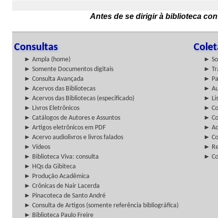
Antes de se dirigir à biblioteca c
Consultas
Cole
► Ampla (home)
► So
► Somente Documentos digitais
► Tr
► Consulta Avançada
► Pa
► Acervos das Bibliotecas
► Au
► Acervos das Bibliotecas (especificado)
► Lis
► Livros Eletrônicos
► Col
► Catálogos de Autores e Assuntos
► Co
► Artigos eletrônicos em PDF
► Ac
► Acervo audiolivros e livros falados
► Co
► Vídeos
► Re
► Biblioteca Viva: consulta
► Co
► HQs da Gibiteca
► Produção Acadêmica
► Crônicas de Nair Lacerda
► Pinacoteca de Santo André
► Consulta de Artigos (somente referência bibliográfica)
► Biblioteca Paulo Freire