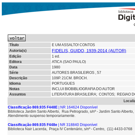
Título
E UM ASSALTO! CONTOS
FIDELIS, GUIDO, 1939-2014 (AUTOR)
Autoria(s)
Edição
1 ed.
Editora
ATICA (SAO PAULO)
Data
1980
Série
AUTORES BRASILEIROS , 57
Descrição
109P. 21CM. BROCH.
Idioma
PORTUGUES
Notas
INCLUI BIOBIBLIOGRAFIA DO AUTOR
Assuntos
LITERATURA BRASILEIRA;
CONTOS;
REGIAO 
Locali
Classificação 869.935 F448E
| NR 164624 Disponível
Biblioteca Jardim Santo Alberto, Rua Petrogrado, s/nº - Jardim Santo Albert
Atendimento suspenso temporariamente.
Classificação 869.935 F448e
| NR 318840 Disponível
Biblioteca Nair Lacerda, Praça IV Centenário, s/nº - Centro, (11) 4433-0768