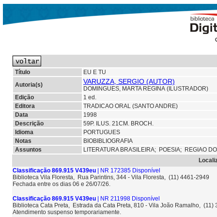
Título
EU E TU
VARUZZA, SERGIO (AUTOR)
Autoria(s)
DOMINGUES, MARTA REGINA (ILUSTRADOR)
Edição
1 ed.
Editora
TRADICAO ORAL (SANTO ANDRE)
Data
1998
Descrição
59P. ILUS. 21CM. BROCH.
Idioma
PORTUGUES
Notas
BIOBIBLIOGRAFIA
Assuntos
LITERATURA BRASILEIRA;
POESIA;
REGIAO D
Locali
Classificação 869.915 V439eu
| NR 172385 Disponível
Biblioteca Vila Floresta, Rua Parintins, 344 - Vila Floresta, (11) 4461-2949
Fechada entre os dias 06 e 26/07/26.
Classificação 869.915 V439eu
| NR 211998 Disponível
Biblioteca Cata Preta, Estrada da Cata Preta, 810 - Vila João Ramalho, (11
Atendimento suspenso temporariamente.