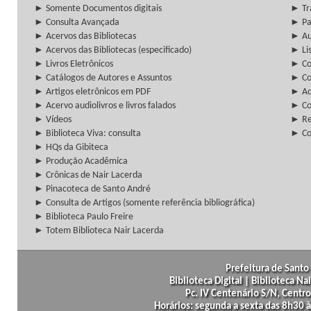
► Somente Documentos digitais
► Tr
► Consulta Avançada
► Pa
► Acervos das Bibliotecas
► Au
► Acervos das Bibliotecas (especificado)
► Lis
► Livros Eletrônicos
► Col
► Catálogos de Autores e Assuntos
► Co
► Artigos eletrônicos em PDF
► Ac
► Acervo audiolivros e livros falados
► Co
► Vídeos
► Re
► Biblioteca Viva: consulta
► Co
► HQs da Gibiteca
► Produção Acadêmica
► Crônicas de Nair Lacerda
► Pinacoteca de Santo André
► Consulta de Artigos (somente referência bibliográfica)
► Biblioteca Paulo Freire
► Totem Biblioteca Nair Lacerda
Prefeitura de Santo 
Biblioteca Digital | Biblioteca N
Pc. IV Centenário S/N, Centro
Horários: segunda a sexta das 8h30