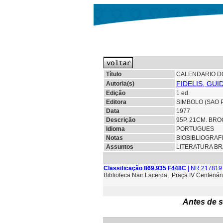
Título
CALENDARIO D
FIDELIS, GUI
Autoria(s)
Edição
1 ed.
Editora
SIMBOLO (SAO 
Data
1977
Descrição
95P. 21CM. BRO
Idioma
PORTUGUES
Notas
BIOBIBLIOGRAF
Assuntos
LITERATURA BR
Classificação 869.935 F448C
| NR 217819 
Biblioteca Nair Lacerda, Praça IV Centenári
Antes de s