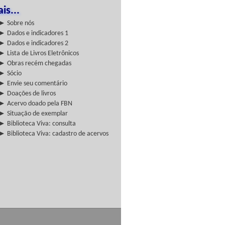
is...
► Sobre nós
► Dados e indicadores 1
► Dados e indicadores 2
► Lista de Livros Eletrônicos
► Obras recém chegadas
► Sócio
► Envie seu comentário
► Doações de livros
► Acervo doado pela FBN
► Situação de exemplar
► Biblioteca Viva: consulta
► Biblioteca Viva: cadastro de acervos