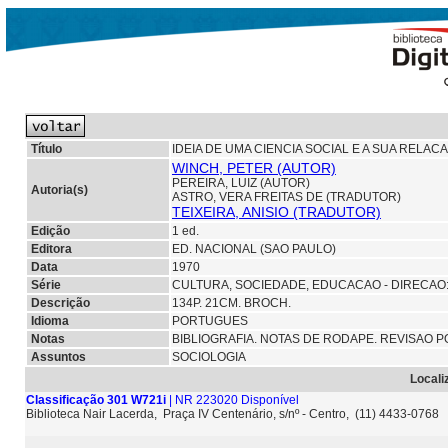
Título
IDEIA DE UMA CIENCIA SOCIAL E A SUA RELACA
WINCH, PETER (AUTOR)
PEREIRA, LUIZ (AUTOR)
Autoria(s)
ASTRO, VERA FREITAS DE (TRADUTOR)
TEIXEIRA, ANISIO (TRADUTOR)
Edição
1 ed.
Editora
ED. NACIONAL (SAO PAULO)
Data
1970
Série
CULTURA, SOCIEDADE, EDUCACAO - DIRECAO: 
Descrição
134P. 21CM. BROCH.
Idioma
PORTUGUES
Notas
BIBLIOGRAFIA. NOTAS DE RODAPE. REVISAO 
Assuntos
SOCIOLOGIA
Locali
Classificação 301 W721i
| NR 223020 Disponível
Biblioteca Nair Lacerda, Praça IV Centenário, s/nº - Centro, (11) 4433-0768