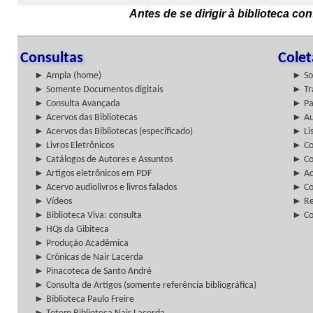
Antes de se dirigir à biblioteca c
Consultas
Cole
► Ampla (home)
► So
► Somente Documentos digitais
► Tr
► Consulta Avançada
► Pa
► Acervos das Bibliotecas
► Au
► Acervos das Bibliotecas (especificado)
► Lis
► Livros Eletrônicos
► Col
► Catálogos de Autores e Assuntos
► Co
► Artigos eletrônicos em PDF
► Ac
► Acervo audiolivros e livros falados
► Co
► Vídeos
► Re
► Biblioteca Viva: consulta
► Co
► HQs da Gibiteca
► Produção Acadêmica
► Crônicas de Nair Lacerda
► Pinacoteca de Santo André
► Consulta de Artigos (somente referência bibliográfica)
► Biblioteca Paulo Freire