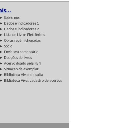
is...
► Sobre nós
► Dados e indicadores 1
► Dados e indicadores 2
► Lista de Livros Eletrônicos
► Obras recém chegadas
► Sócio
► Envie seu comentário
► Doações de livros
► Acervo doado pela FBN
► Situação de exemplar
► Biblioteca Viva: consulta
► Biblioteca Viva: cadastro de acervos