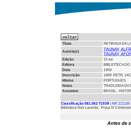
Título
RETIRADA DA L
TAUNAY, ALF
Autoria(s)
TAUNAY, AFO
Edição
15 ed.
Editora
BIBLIOTECA DO 
Data
1959
Descrição
196P. RETR. 24
Idioma
PORTUGUES
Notas
TRADUZIDA DA 
Assuntos
BRASIL;
HISTO
Classificação 981.062 T193R
| NR 221100 
Biblioteca Nair Lacerda, Praça IV Centenári
Antes de s