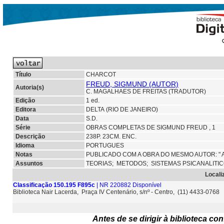
Título
CHARCOT
FREUD, SIGMUND (AUTOR)
Autoria(s)
C. MAGALHAES DE FREITAS (TRADUTOR)
Edição
1 ed.
Editora
DELTA (RIO DE JANEIRO)
Data
S.D.
Série
OBRAS COMPLETAS DE SIGMUND FREUD , 1
Descrição
238P. 23CM. ENC.
Idioma
PORTUGUES
Notas
PUBLICADO COM A OBRA DO MESMO AUTOR: " A 
Assuntos
TEORIAS;
METODOS;
SISTEMAS PSICANALITI
Locali
Classificação 150.195 F895c
| NR 220882 Disponível
Biblioteca Nair Lacerda, Praça IV Centenário, s/nº - Centro, (11) 4433-0768
Antes de se dirigir à biblioteca c