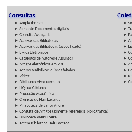
Consultas
Cole
► Ampla (home)
► So
► Somente Documentos digitais
► Tr
► Consulta Avançada
► Pa
► Acervos das Bibliotecas
► Au
► Acervos das Bibliotecas (especificado)
► Lis
► Livros Eletrônicos
► Col
► Catálogos de Autores e Assuntos
► Co
► Artigos eletrônicos em PDF
► Ac
► Acervo audiolivros e livros falados
► Co
► Vídeos
► Re
► Biblioteca Viva: consulta
► Co
► HQs da Gibiteca
► Produção Acadêmica
► Crônicas de Nair Lacerda
► Pinacoteca de Santo André
► Consulta de Artigos (somente referência bibliográfica)
► Biblioteca Paulo Freire
► Totem Biblioteca Nair Lacerda