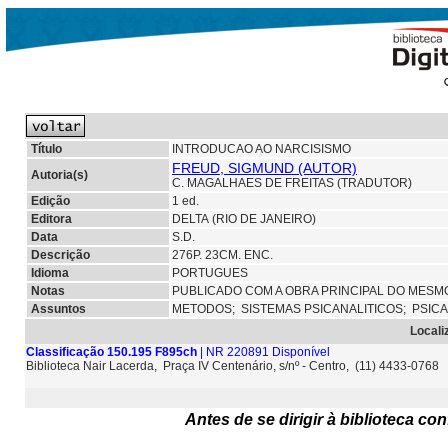
Título
INTRODUCAO AO NARCISISMO
FREUD, SIGMUND (AUTOR)
Autoria(s)
C. MAGALHAES DE FREITAS (TRADUTOR)
Edição
1 ed.
Editora
DELTA (RIO DE JANEIRO)
Data
S.D.
Descrição
276P. 23CM. ENC.
Idioma
PORTUGUES
Notas
PUBLICADO COM A OBRA PRINCIPAL DO MESMO
Assuntos
METODOS;
SISTEMAS PSICANALITICOS;
PSIC
Locali
Classificação 150.195 F895ch
| NR 220891 Disponível
Biblioteca Nair Lacerda, Praça IV Centenário, s/nº - Centro, (11) 4433-0768
Antes de se dirigir à biblioteca c