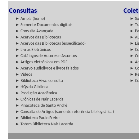
Consultas
Cole
► Ampla (home)
► So
► Somente Documentos digitais
► Tr
► Consulta Avançada
► Pa
► Acervos das Bibliotecas
► Au
► Acervos das Bibliotecas (especificado)
► Lis
► Livros Eletrônicos
► Col
► Catálogos de Autores e Assuntos
► Co
► Artigos eletrônicos em PDF
► Ac
► Acervo audiolivros e livros falados
► Co
► Vídeos
► Re
► Biblioteca Viva: consulta
► Co
► HQs da Gibiteca
► Produção Acadêmica
► Crônicas de Nair Lacerda
► Pinacoteca de Santo André
► Consulta de Artigos (somente referência bibliográfica)
► Biblioteca Paulo Freire
► Totem Biblioteca Nair Lacerda