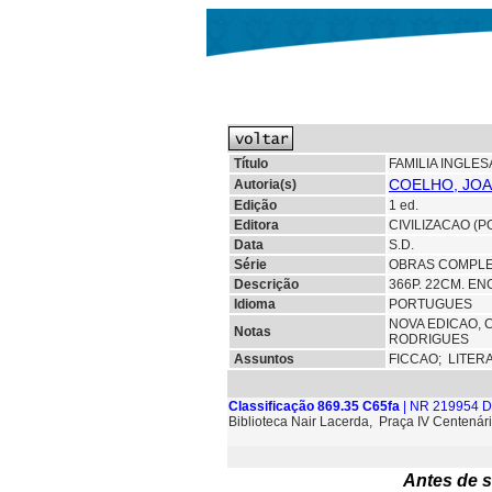
Título
FAMILIA INGLES
COELHO, JOA
Autoria(s)
Edição
1 ed.
Editora
CIVILIZACAO (P
Data
S.D.
Série
OBRAS COMPLET
Descrição
366P. 22CM. EN
Idioma
PORTUGUES
NOVA EDICAO, 
Notas
RODRIGUES
Assuntos
FICCAO;
LITER
Classificação 869.35 C65fa
| NR 219954 D
Biblioteca Nair Lacerda, Praça IV Centenári
Antes de s