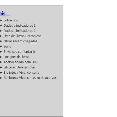
is...
► Sobre nós
► Dados e indicadores 1
► Dados e indicadores 2
► Lista de Livros Eletrônicos
► Obras recém chegadas
► Sócio
► Envie seu comentário
► Doações de livros
► Acervo doado pela FBN
► Situação de exemplar
► Biblioteca Viva: consulta
► Biblioteca Viva: cadastro de acervos