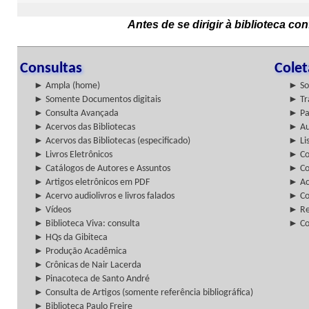
Antes de se dirigir à biblioteca c
Consultas
Cole
► Ampla (home)
► So
► Somente Documentos digitais
► Tr
► Consulta Avançada
► Pa
► Acervos das Bibliotecas
► Au
► Acervos das Bibliotecas (especificado)
► Lis
► Livros Eletrônicos
► Col
► Catálogos de Autores e Assuntos
► Co
► Artigos eletrônicos em PDF
► Ac
► Acervo audiolivros e livros falados
► Co
► Vídeos
► Re
► Biblioteca Viva: consulta
► Co
► HQs da Gibiteca
► Produção Acadêmica
► Crônicas de Nair Lacerda
► Pinacoteca de Santo André
► Consulta de Artigos (somente referência bibliográfica)
► Biblioteca Paulo Freire