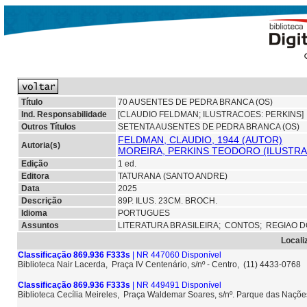
Título
70 AUSENTES DE PEDRA BRANCA (OS)
Ind. Responsabilidade
[CLAUDIO FELDMAN; ILUSTRACOES: PERKINS]
Outros Títulos
SETENTA AUSENTES DE PEDRA BRANCA (OS)
FELDMAN, CLAUDIO, 1944 (AUTOR)
Autoria(s)
MOREIRA, PERKINS TEODORO (ILUSTR
Edição
1 ed.
Editora
TATURANA (SANTO ANDRE)
Data
2025
Descrição
89P. ILUS. 23CM. BROCH.
Idioma
PORTUGUES
Assuntos
LITERATURA BRASILEIRA;
CONTOS;
REGIAO 
Locali
Classificação 869.936 F333s
| NR 447060 Disponível
Biblioteca Nair Lacerda, Praça IV Centenário, s/nº - Centro, (11) 4433-0768
Classificação 869.936 F333s
| NR 449491 Disponível
Biblioteca Cecília Meireles, Praça Waldemar Soares, s/nº. Parque das Naçõ